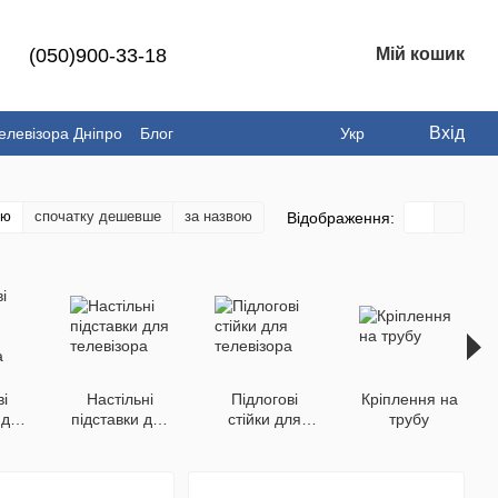
(050)900-33-18
Мій кошик
Вхід
елевізора Дніпро
Блог
Укр
тю
спочатку дешевше
за назвою
Відображення:
і
Настільні
Підлогові
Кріплення на
 для
підставки для
стійки для
трубу
ра
телевізора
телевізора