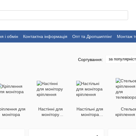
я і обмін
Контактна інформація
Опт та Дропшиппінг
Монтаж т
за популярніс
Сортування:
ріплення для
Настінні для
Настільні для
Стельов
монітора
монітору
монітора
кріплення
кріплення
кріплення
телевізо