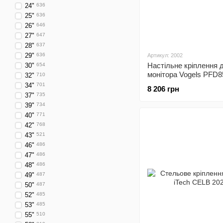
24"
636
25"
636
26"
646
27"
647
28"
637
29"
636
Артикул: 2002
Настільне кріплення 
30"
654
монітора Vogels PFD8
32"
710
34"
701
8 206 грн
37"
735
39"
734
40"
771
42"
768
43"
521
46"
486
47"
486
48"
486
49"
487
50"
487
52"
485
53"
485
55"
510