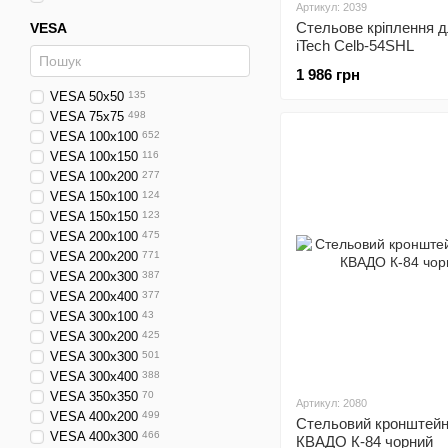
Артикул: 2039
Стельове кріплення 
VESA
iTech Celb-54SHL
1 986 грн
VESA 50x50
135
VESA 75x75
498
VESA 100x100
652
VESA 100x150
116
VESA 100x200
277
VESA 150x100
124
VESA 150x150
123
VESA 200x100
475
VESA 200x200
771
VESA 200x300
387
VESA 200x400
377
VESA 300x100
43
VESA 300x200
425
VESA 300x300
501
VESA 300x400
388
VESA 350x350
70
Артикул: 2080
VESA 400x200
499
Стельовий кронштейн
VESA 400x300
466
КВАДО К-84 чорний