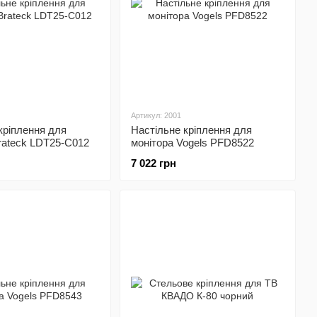
Артикул: 2001
кріплення для
Настільне кріплення для
rateck LDT25-C012
монітора Vogels PFD8522
7 022 грн