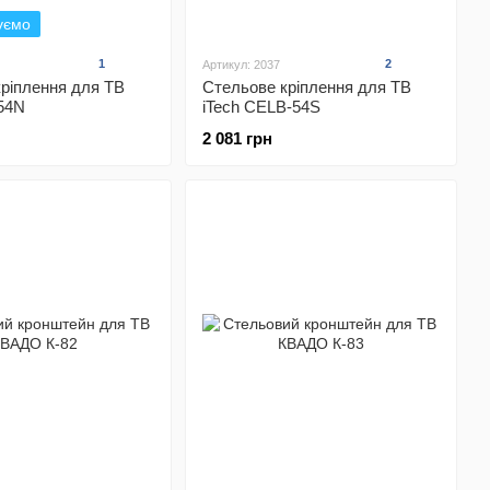
уємо
1
2
Артикул: 2037
ріплення для ТВ
Стельове кріплення для ТВ
-54N
iTech CELB-54S
2 081 грн