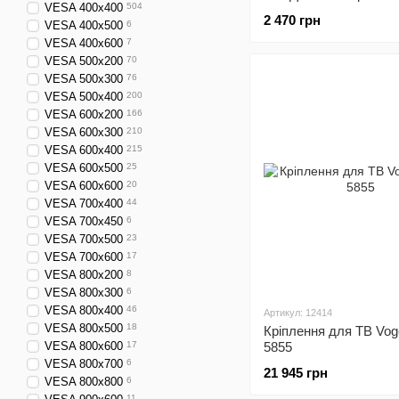
VESA 400x400
504
2 470 грн
VESA 400x500
6
VESA 400x600
7
VESA 500x200
70
VESA 500x300
76
VESA 500x400
200
VESA 600x200
166
VESA 600x300
210
VESA 600x400
215
VESA 600x500
25
VESA 600x600
20
VESA 700x400
44
VESA 700x450
6
VESA 700x500
23
VESA 700x600
17
VESA 800x200
8
VESA 800x300
6
VESA 800x400
46
Артикул: 12414
VESA 800x500
18
Кріплення для ТВ Vo
VESA 800x600
17
5855
VESA 800x700
6
21 945 грн
VESA 800x800
6
11