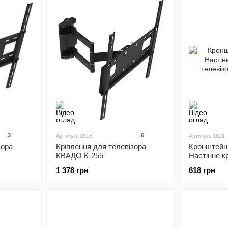
3
6
Артикул: 1816
Артикул: 1821
зора
Кріплення для телевізора
Кронштейн
КВАДО К-255
Настінне к
телевізора
1 378 грн
618 грн