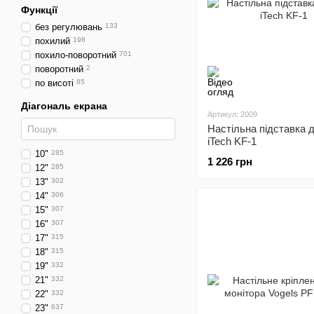
Функції
без регулювань
133
похилий
198
похило-поворотний
701
поворотний
2
по висоті
85
Діагональ екрана
Артикул: 2009
Настільна підставка 
iTech KF-1
10"
285
1 226 грн
12"
285
13"
302
14"
306
15"
307
16"
307
17"
315
18"
315
19"
332
21"
332
22"
332
23"
637