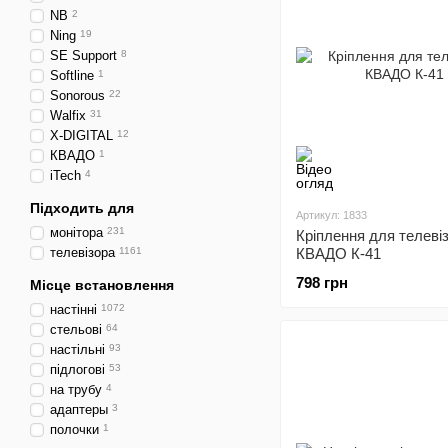
NB
2
Ning
19
SE Support
8
Softline
1
Sonorous
22
Walfix
31
X-DIGITAL
12
КВАДО
1
iTech
4
Підходить для
Артикул: 1833
монітора
231
Кріплення для телеві
телевізора
1161
КВАДО К-41
798 грн
Місце встановлення
настінні
1072
стельові
64
настільні
93
підлогові
53
на трубу
4
адаптеры
3
полочки
1