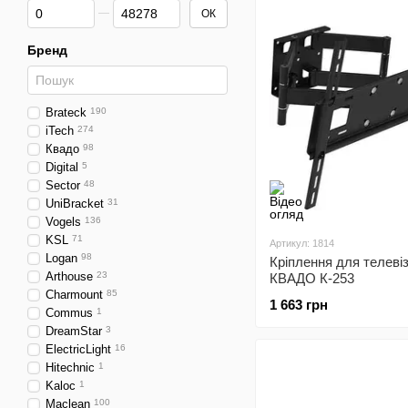
Від Ціна, грн
До Ціна, грн
ОК
Бренд
Brateck
190
iTech
274
Квадо
98
Digital
5
Sector
48
UniBracket
31
Vogels
136
KSL
71
Артикул: 1814
Logan
98
Кріплення для телеві
Arthouse
23
КВАДО К-253
Charmount
85
1 663 грн
Commus
1
DreamStar
3
ElectricLight
16
Hitechnic
1
Kaloc
1
Maclean
100