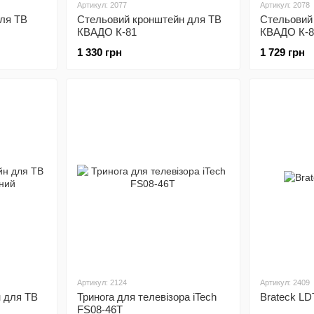
Артикул: 2077
Артикул: 2078
для ТВ
Стельовий кронштейн для ТВ
Стельовий
КВАДО К-81
КВАДО К-8
1 330 грн
1 729 грн
Артикул: 2124
Артикул: 2409
 для ТВ
Тринога для телевізора iTech
Brateck LD
FS08-46T