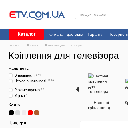
Перейти до основного контенту
Каталог
Оплата і доставка
Гарантія
Поверненн
Угода користувача
Главная
Каталог
Кріплення для телевізора
Кріплення для телевізора
Наявність
В наявності
174
Немає в наявності
1129
Рекомендуємо
17
Уцінка
1
Настінні
К
Колір
кріплення для
телевізора
Ціна, грн