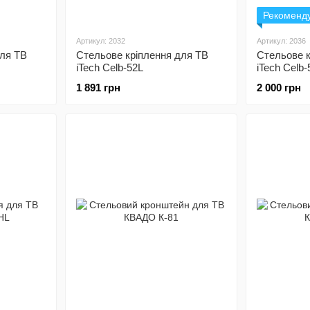
Рекоменд
Артикул: 2032
Артикул: 2036
для ТВ
Стельове кріплення для ТВ
Стельове к
iTech Celb-52L
iTech Celb
1 891 грн
2 000 грн