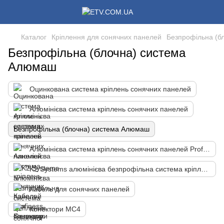
Каталог
Кріплення для сонячних панелей
Безпрофільна (б
Безпрофільна (блочна) система
Алюмаш
Оцинкована система кріплень сонячних панелей
Алюмінієва система кріплень сонячних панелей
Безпрофільна (блочна) система Алюмаш
Алюмінієва система кріплень сонячних панелей Profiness Germany
K2 Systems алюмінієва безпрофільна система кріплення сонячної панелі
Кабель для сонячних панелей
Конектори MC4