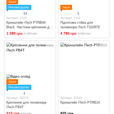
Акція
Рекомендуємо
Акція
13
1
Артикул: 1222
Артикул: 2118
Кронштейн iTech PTRB44
Підлогова стійка для
Black. Настінне кріплення для
телевізора iTech T1028TE
телевізора 32 - 55 дюймів
1 280 грн
4 790 грн
1 386 грн
4 982 грн
Акція
Рекомендуємо
1
Артикул: 30275
Артикул: 32931
Кріплення для телевізора
Кронштейн ITech PTRB14
iTech PB4T
515 грн
925 грн
572 грн