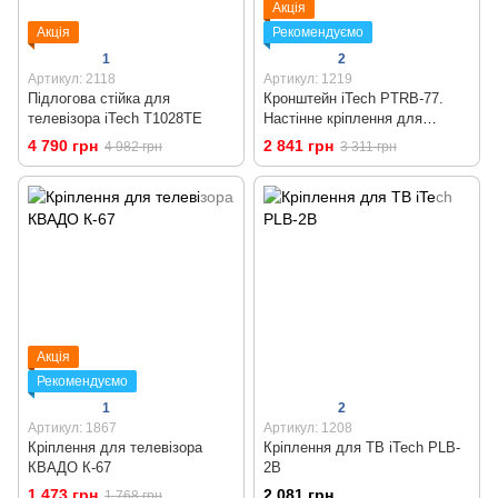
Акція
Акція
Рекомендуємо
1
2
Артикул: 2118
Артикул: 1219
Підлогова стійка для
Кронштейн iTech PTRB-77.
телевізора iTech T1028TE
Настінне кріплення для
телевізора 37 - 70 дюймів
4 790 грн
2 841 грн
4 982 грн
3 311 грн
Акція
Рекомендуємо
1
2
Артикул: 1867
Артикул: 1208
Кріплення для телевізора
Кріплення для ТВ iTech PLB-
КВАДО К-67
2B
1 473 грн
2 081 грн
1 768 грн