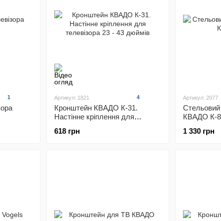
1
4
Артикул: 1821
Артикул: 2077
зора
Кронштейн КВАДО К-31.
Стельовий
Настінне кріплення для
КВАДО К-8
телевізора 23 - 43 дюймів
618 грн
1 330 грн