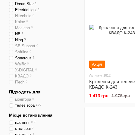
DreamStar
1
ElectricLight
1
Hitechnic
0
Kaloc
0
Maclean
0
NB
1
Ning
5
SE Support
0
Softline
0
Sonorous
1
Walfix
0
Акція
X-DIGITAL
0
Артикул: 1812
КВАДО
0
Кріплення для телеві
iTech
0
КВАДО К-243
Підходить для
1 413 грн
1 978 грн
монітора
0
телевізора
120
Місце встановлення
настінні
112
стельові
7
настільні
1