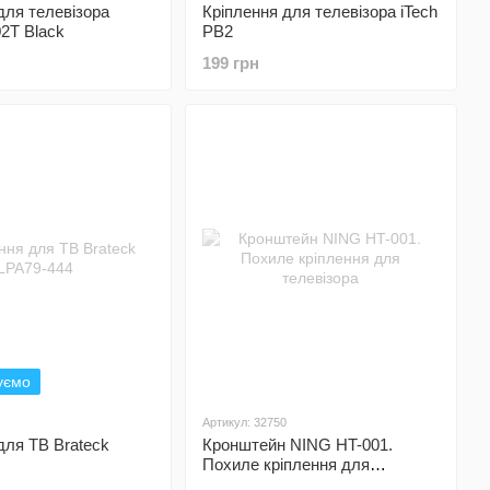
для телевізора
Кріплення для телевізора iTech
02T Black
PB2
199 грн
уємо
Артикул: 32750
для ТВ Brateck
Кронштейн NING HT-001.
Похиле кріплення для
телевізора