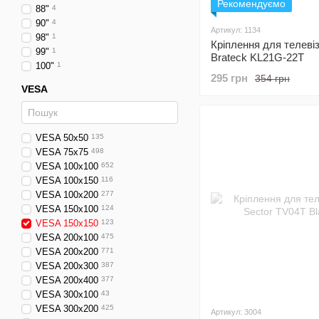
Рекомендуємо
88"
4
90"
4
Артикул: 1134
98"
1
Кріплення для телеві
99"
1
Brateck KL21G-22T
100"
1
295 грн
354 грн
VESA
VESA 50x50
135
VESA 75x75
498
VESA 100x100
652
VESA 100x150
116
VESA 100x200
277
VESA 150x100
124
VESA 150x150
123
VESA 200x100
475
VESA 200x200
771
VESA 200x300
387
VESA 200x400
377
VESA 300x100
43
VESA 300x200
425
Артикул: 3004