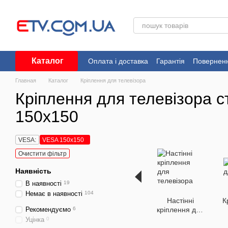
Перейти до основного контенту
Каталог
Оплата і доставка
Гарантія
Поверненн
Угода користувача
Главная
Каталог
Кріплення для телевізора
Кріплення для телевізора 
150x150
VESA:
VESA 150x150
Очистити фільтр
Наявність
В наявності
19
Немає в наявності
104
Настінні
К
Рекомендуємо
6
кріплення для
телевізора
Уцінка
0