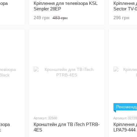
зора
Кріплення для телевізора KSL
Кріплення 
Simpler 28EP
Sector TV-
249 грн
296 грн
483 грн
Рекоменд
Артикул: 32560
Артикул: 32728
ізора
Кронштейн для ТВ iTech PTRB-
Кріплення 
k
4ES
LPA79-444