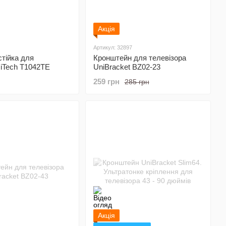
Акція
Артикул: 32897
стійка для
Кронштейн для телевізора
 iTech T1042TE
UniBracket BZ02-23
259 грн
285 грн
Акція