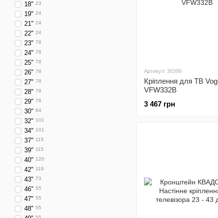
18"
23
19"
24
21"
24
22"
24
23"
78
24"
78
25"
78
Артикул: 30399
26"
78
Кріплення для ТВ Vog
27"
78
VFW332B
28"
78
29"
78
3 467 грн
30"
84
32"
101
34"
101
37"
115
39"
115
40"
120
42"
119
43"
73
46"
55
47"
55
48"
55
55