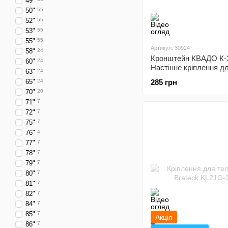
49"
50"
55
52"
55
53"
55
55"
55
Артикул: 30924
58"
24
Кронштейн КВАДО К-
60"
24
Настінне кріплення д
63"
24
телевізора 23 - 43 дю
65"
24
285 грн
70"
20
71"
7
72"
7
75"
7
76"
4
77"
7
78"
7
79"
7
80"
7
81"
7
82"
7
84"
7
85"
7
Акція
86"
7