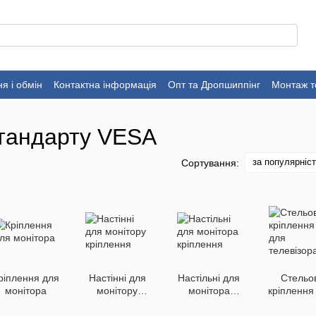
я і обмін
Контактна інформація
Опт та Дропшиппінг
Монтаж т
стандарту VESA
за популярніс
Сортування:
ріплення для
Настінні для
Настільні для
Стельов
монітора
монітору
монітора
кріплення
кріплення
кріплення
телевізо