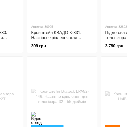
Артикул: 30925
Артикул: 32892
330.
Кронштейн КВАДО К-331.
Підлогова 
ля
Настінне кріплення для
телевізора
ймів
телевізора 23 - 43 дюймів
399 грн
3 790 грн