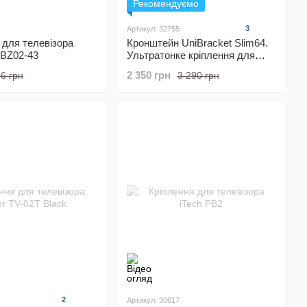
Рекомендуємо
3
Артикул: 32755
для телевізора
Кронштейн UniBracket Slim64.
 BZ02-43
Ультратонке кріплення для
телевізора 43 - 90 дюймів
2 350 грн
6 грн
3 290 грн
2
Артикул: 30617