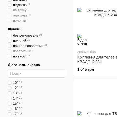
підлогові
3
на трубу
0
адаптеры
0
полочки
0
Функції
без регулювань
24
похилий
47
похило-поворотний
49
поворотний
0
Артикул: 1810
по висоті
7
Кріплення для телеві
КВАДО К-234
Діагональ екрана
1 045 грн
10"
19
12"
19
13"
21
14"
22
15"
23
16"
23
17"
23