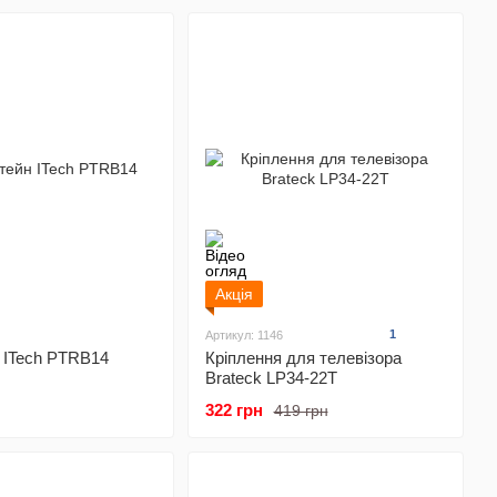
Акція
1
Артикул: 1146
 ITech PTRB14
Кріплення для телевізора
Brateck LP34-22T
322 грн
419 грн