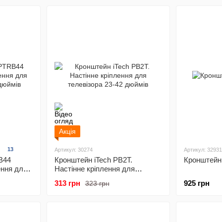
Акція
13
Артикул: 30274
Артикул: 32931
B44
Кронштейн iTech PB2T.
Кронштейн
ення для
Настінне кріплення для
ймів
телевізора 23-42 дюймів
313 грн
925 грн
323 грн