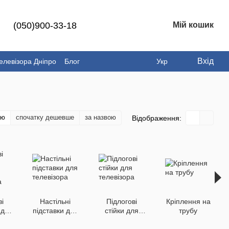
(050)900-33-18
Мій кошик
Вхід
елевізора Дніпро
Блог
Укр
тю
спочатку дешевше
за назвою
Відображення:
і
Настільні
Підлогові
Кріплення на
 для
підставки для
стійки для
трубу
ра
телевізора
телевізора