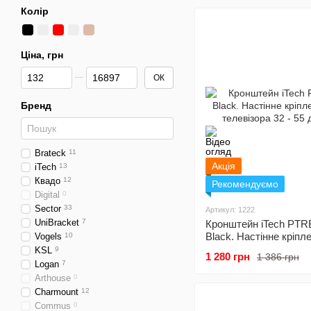
Колір
Ціна, грн
Від Ціна, грн
До Ціна, грн
ОК
Бренд
Brateck
11
Акція
iTech
13
Квадо
12
Рекомендуємо
Digital
0
Sector
33
Артикул: 1222
UniBracket
7
Кронштейн iTech PTR
Black. Настінне кріпл
Vogels
10
телевізора 32 - 55 дю
KSL
9
1 280 грн
1 386 грн
Logan
7
Arthouse
0
Charmount
12
Commus
0