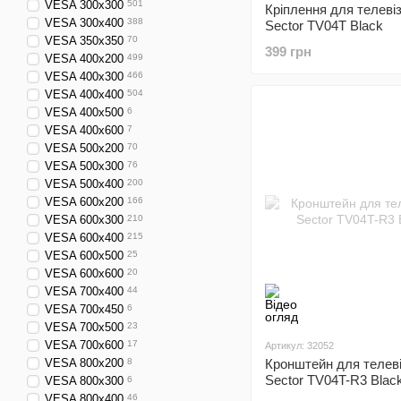
VESA 300x300
501
Кріплення для телеві
VESA 300x400
388
Sector TV04T Black
VESA 350x350
70
399 грн
VESA 400x200
499
VESA 400x300
466
VESA 400x400
504
VESA 400x500
6
VESA 400x600
7
VESA 500x200
70
VESA 500x300
76
VESA 500x400
200
VESA 600x200
166
VESA 600x300
210
VESA 600x400
215
VESA 600x500
25
VESA 600x600
20
VESA 700x400
44
VESA 700x450
6
VESA 700x500
23
VESA 700x600
17
Артикул: 32052
VESA 800x200
8
Кронштейн для телев
Sector TV04T-R3 Blac
VESA 800x300
6
VESA 800x400
46