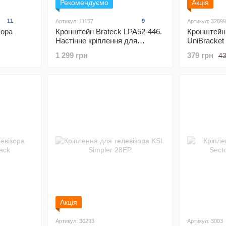
Рекомендуємо
Акція
11
9
Артикул: 11157
Артикул: 32899
зора
Кронштейн Brateck LPA52-446.
Кронштейн 
Настінне кріплення для
UniBracket
телевізора 32 - 55 дюймів
1 299 грн
379 грн
43
Акція
Артикул: 30293
Артикул: 3003