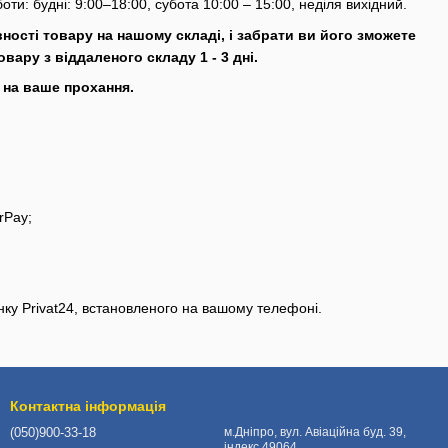
ти: будні: 9:00–18:00, субота 10:00 – 15:00, неділя вихідний.
ності товару на нашому складі, і забрати ви його зможете
вару з віддаленого складу 1 - 3 дні.
) на ваше прохання.
rPay;
нку Privat24, встановленого на вашому телефоні.
Контактна інформація
(050)900-33-18
м.Дніпро, вул. Авіаційна буд. 39,
індекс 49064