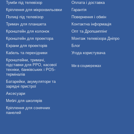
Тумби під телевізор
Оплата і доставка
Кріплення для мікрохвильовки
Гарантія
Полиці під телевізор
Повернення і обмін
Тримач для планшета
Контактна інформація
Кронштейн для колонок
Опт та Дропшиппінг
Кронштейн для проектора
Монтаж телевізора Дніпро
Екрани для проекторів
Блог
Кабель та перехідники
Угода користувача
Кронштейни, тримачі,
підставки для РРО, касової
Ми в соцмережах
техніки, банківських і POS-
терміналів
Батарейки, акумулятори та
зарядні пристрої
Аксесуари
Меблі для школярів
Кріплення для сонячних
панелей