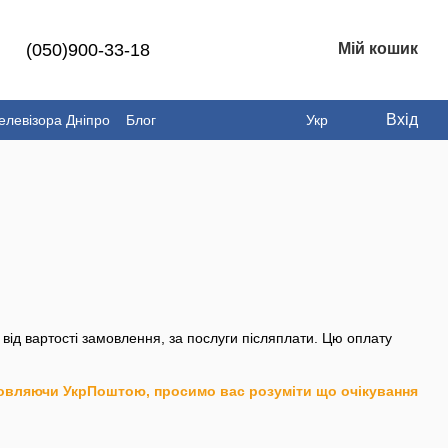
(050)900-33-18
Мій кошик
Вхід
елевізора Дніпро
Блог
Укр
від вартості замовлення, за послуги післяплати. Цю оплату
овляючи УкрПоштою, просимо вас розуміти що очікування