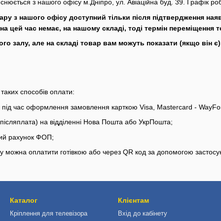
нюється з нашого офісу м.Дніпро, ул. Авіаційна буд. 39. Графік робо
ру з нашого офісу доступний тільки після підтвердження наяв
на цей час немає, на нашому складі, тоді термін переміщення то
го залу, але на складі товар вам можуть показати (якщо він є
 таких способів оплати:
і під час оформлення замовлення карткою Visa, Mastercard - WayFo
післяплата) на відділенні Нова Пошта або УкрПошта;
ий рахунок ФОП;
ду можна оплатити готівкою або через QR код за допомогою застосу
Каталог
Клієнтам
Кріплення для телевізора
Вхід до кабінету