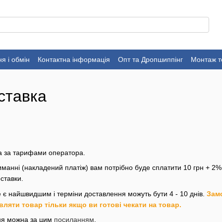
я і обмін
Контактна інформація
Опт та Дропшиппінг
Монтаж т
ставка
а за тарифами оператора.
иманні (накладений платіж) вам потрібно буде сплатити 10 грн + 2% 
ставки.
е є найшвидшим і терміни доставлення можуть бути 4 - 10 днів.
Зам
вляти товар тільки якщо ви готові чекати на товар.
ня можна за цим
посиланням
.