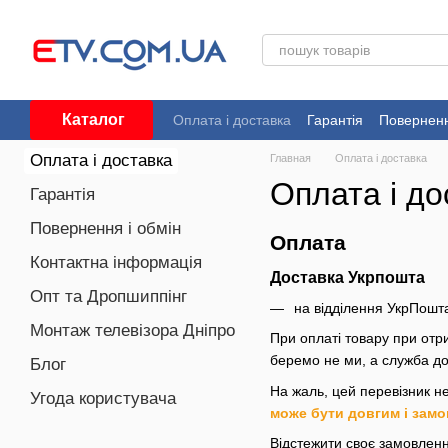
Перейти до основного контенту
Каталог
Оплата і доставка
Гарантія
Поверненн
Угода користувача
Оплата і доставка
Главная
Оплата і доставка
Оплата і до
Гарантія
Повернення і обмін
Оплата
Контактна інформація
Доставка Укрпошта
Опт та Дропшиппінг
на відділення УкрПошт
Монтаж телевізора Дніпро
При оплаті товару при отр
беремо не ми, а служба до
Блог
На жаль, цей перевізник н
Угода користувача
може бути довгим і замо
Відстежити своє замовлен