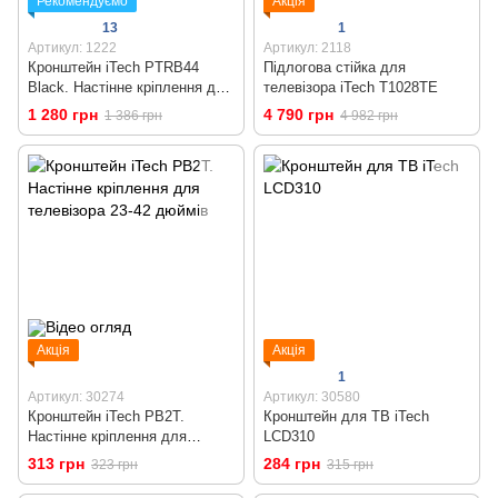
Рекомендуємо
Акція
13
1
Артикул: 1222
Артикул: 2118
Кронштейн iTech PTRB44
Підлогова стійка для
Black. Настінне кріплення для
телевізора iTech T1028TE
телевізора 32 - 55 дюймів
1 280 грн
4 790 грн
1 386 грн
4 982 грн
Акція
Акція
1
Артикул: 30274
Артикул: 30580
Кронштейн iTech PB2T.
Кронштейн для ТВ iTech
Настінне кріплення для
LCD310
телевізора 23-42 дюймів
313 грн
284 грн
323 грн
315 грн