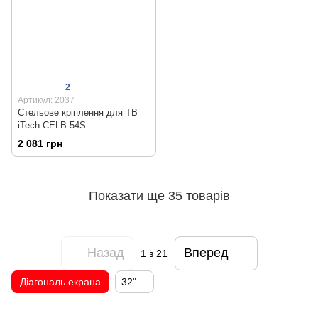
2
Артикул: 2037
Стельове кріплення для ТВ
iTech CELB-54S
2 081 грн
Показати ще 35 товарів
Назад
Вперед
1
з 21
Діагональ екрана
32"