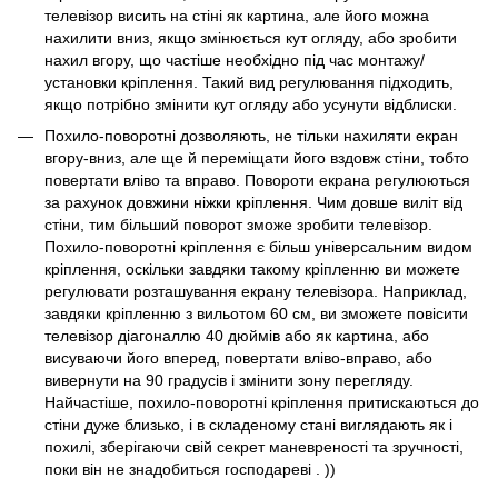
телевізор висить на стіні як картина, але його можна
нахилити вниз, якщо змінюється кут огляду, або зробити
нахил вгору, що частіше необхідно під час монтажу/
установки кріплення. Такий вид регулювання підходить,
якщо потрібно змінити кут огляду або усунути відблиски.
Похило-поворотні дозволяють, не тільки нахиляти екран
вгору-вниз, але ще й переміщати його вздовж стіни, тобто
повертати вліво та вправо. Повороти екрана регулюються
за рахунок довжини ніжки кріплення. Чим довше виліт від
стіни, тим більший поворот зможе зробити телевізор.
Похило-поворотні кріплення є більш універсальним видом
кріплення, оскільки завдяки такому кріпленню ви можете
регулювати розташування екрану телевізора. Наприклад,
завдяки кріпленню з вильотом 60 см, ви зможете повісити
телевізор діагоналлю 40 дюймів або як картина, або
висуваючи його вперед, повертати вліво-вправо, або
вивернути на 90 градусів і змінити зону перегляду.
Найчастіше, похило-поворотні кріплення притискаються до
стіни дуже близько, і в складеному стані виглядають як і
похилі, зберігаючи свій секрет маневреності та зручності,
поки він не знадобиться господареві . ))