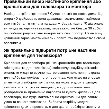
Правильний вибір настінного кріплення або
кронштейна для телевізора та монітора
Навіщо потрібне кріплення? Сучасний світ не стоїть дома. Ще
вчора 40 дюймова плазма здавалася величезною і займала
всю тумбу та пів кімнати на додачу. Зараз, навіть 70 діагональ,
виглядає як картина і важить, переважно, не більше 30 кг. Усі
ми любимо раціонально використати свій простір. Саме тому
кріплення зараз мають чималий попит і так подобаються своїм
власникам.
Як правильно підібрати потрібне настінне
кріплення для телевізора?
Кріплення для телевізора (він же кронштейн для телевізора
або підставка для телевізора) забезпечує надійну фіксацію,
економію місця та зручне настроювання положення екрана
для найбільш комфортного перегляду. Але якщо ви вперше
зіткнулися з вибором кріплення, ви можете досить швидко
заплутатися. У цій статті-підказці ми допоможемо вам
розібратися як правильно підібрати та купити кріплення для
телевізора, яке буде максимально ефективним для ваших
умов та вашого телевізора. Вибрати потрібну модель
кріплення досить просто, але для цього необхідно звернути