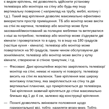
є видом кріплень, які дозволяють здійснити установку
телевізора або монітора на стіну або будь-яку іншу
вертикальну поверхню ( наприклад на трубу, меблі, колону і
т.д.). Такий вид кріплення дозволяє максимально ефективно
використати простір приміщення. ТБ або монітор може висіти
на стіні як картина; телевізор або монітор може бути
захований/вмонтований за полицею меблями та витягуватися
з ніші за потребою; телевізор або монітор може з'єднувати дві
кімнати і провертатися то в одну, то в іншу на 180 градусів
(частіше кухня - кімната); телевізор або монітор може
повертатися на 90 градусів, таким чином обслуговуючи дві
зони/кімнати; телевізор або монітор може висіти у кутку
кімнати, створюючи зі стіною трикутник; і т.д.
Фіксовані. Дані кронштейни жорстко закріплюють телевізор/
монітор на стіні, немає ні нахилу ні повороту, телевізор
висить на стіні як малюнок. Таке кріплення має широку
монтажну пластину, яка закріплюється на стіну та дві
вертикальні планочки, що прикріплюються до телевізора.
Такі кріплення зазвичай кріпляться до стіни максимально
близько від 1 до 4 см, залежно від конструкції кріплення.
Похилі дозволяють змінювати положення щодо
горизонтальної вісі, тобто. нахиляти вгору-вниз. Тобто.