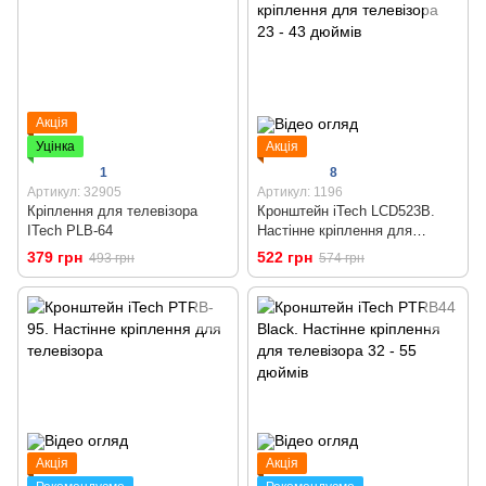
Акція
Уцінка
Акція
1
8
Артикул: 32905
Артикул: 1196
Кріплення для телевізора
Кронштейн iTech LCD523B.
ITech PLB-64
Настінне кріплення для
телевізора 23 - 43 дюймів
379 грн
522 грн
493 грн
574 грн
Акція
Акція