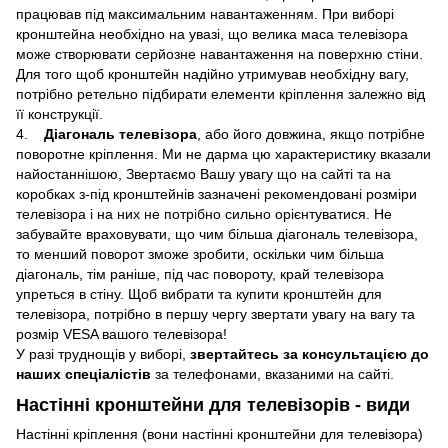
працював під максимальним навантаженням. При виборі
кронштейна необхідно на увазі, що велика маса телевізора
може створювати серйозне навантаження на поверхню стіни.
Для того щоб кронштейн надійно утримував необхідну вагу,
потрібно ретельно підбирати елементи кріплення залежно від
її конструкції.
4.
Діагональ телевізора
, або його довжина, якщо потрібне
поворотне кріплення. Ми не дарма цю характеристику вказали
найостаннішою, Звертаємо Вашу увагу що на сайті та на
коробках з-під кронштейнів зазначені рекомендовані розміри
телевізора і на них не потрібно сильно орієнтуватися. Не
забувайте враховувати, що чим більша діагональ телевізора,
то менший поворот зможе зробити, оскільки чим більша
діагональ, тім раніше, під час повороту, край телевізора
упреться в стіну. Щоб вибрати та купити кронштейн для
телевізора, потрібно в першу чергу звертати увагу на вагу та
розмір VESA вашого телевізора!
У разі труднощів у виборі,
звертайтесь за консультацією до
наших спеціалістів
за телефонами, вказаними на сайті.
Настінні кронштейни для телевізорів - види
Настінні кріплення (вони настінні кронштейни для телевізора)