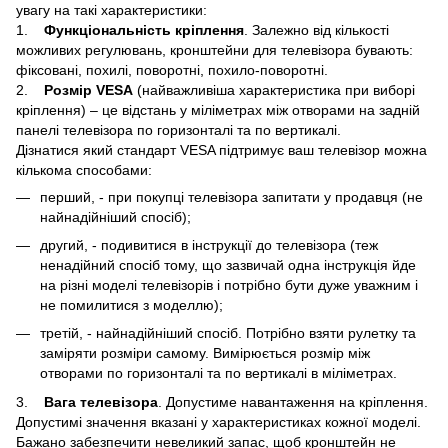
увагу на такі характеристики:
1.
Функціональність кріплення
. Залежно від кількості
можливих регулювань, кронштейни для телевізора бувають:
фіксовані, похилі, поворотні, похило-поворотні.
2.
Розмір VESA
(найважливіша характеристика при виборі
кріплення) – це відстань у міліметрах між отворами на задній
панелі телевізора по горизонталі та по вертикалі.
Дізнатися який стандарт VESA підтримує ваш телевізор можна
кількома способами:
перший, - при покупці телевізора запитати у продавця (не
найнадійніший спосіб);
другий, - подивитися в інструкції до телевізора (теж
ненадійний спосіб тому, що зазвичай одна інструкція йде
на різні моделі телевізорів і потрібно бути дуже уважним і
не помилитися з моделлю);
третій, - найнадійніший спосіб. Потрібно взяти рулетку та
заміряти розміри самому. Вимірюється розмір між
отворами по горизонталі та по вертикалі в міліметрах.
3.
Вага телевізора
. Допустиме навантаження на кріплення.
Допустимі значення вказані у характеристиках кожної моделі.
Бажано забезпечити невеликий запас, щоб кронштейн не