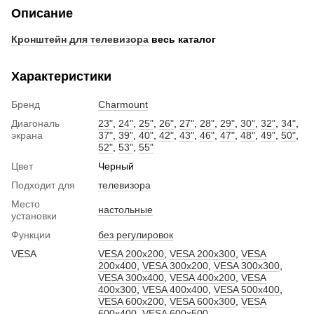
Описание
Кронштейн для телевизора
весь каталог
Характеристики
Бренд
Charmount
Диагональ
23"
,
24"
,
25"
,
26"
,
27"
,
28"
,
29"
,
30"
,
32"
,
34"
,
экрана
37"
,
39"
,
40"
,
42"
,
43"
,
46"
,
47"
,
48"
,
49"
,
50"
,
52"
,
53"
,
55"
Цвет
Черный
Подходит для
телевизора
Место
настольные
установки
Функции
без регулировок
VESA
VESA 200x200
,
VESA 200x300
,
VESA
200x400
,
VESA 300x200
,
VESA 300x300
,
VESA 300x400
,
VESA 400x200
,
VESA
400x300
,
VESA 400x400
,
VESA 500x400
,
VESA 600x200
,
VESA 600x300
,
VESA
600x400
,
VESA 600x500