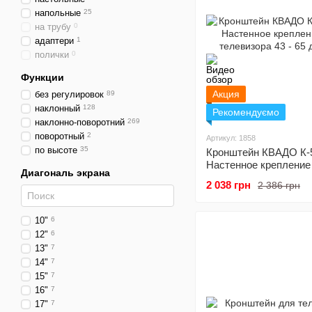
напольные
25
на трубу
0
адаптери
1
полички
0
Функции
Акция
без регулировок
89
наклонный
128
Рекомендуємо
наклонно-поворотний
269
поворотный
2
Артикул: 1858
по высоте
35
Кронштейн КВАДО К-5
Настенное крепление
Диагональ экрана
телевизора 43 - 65 д
2 038 грн
2 386 грн
10"
6
12"
6
13"
7
14"
7
15"
7
16"
7
17"
7