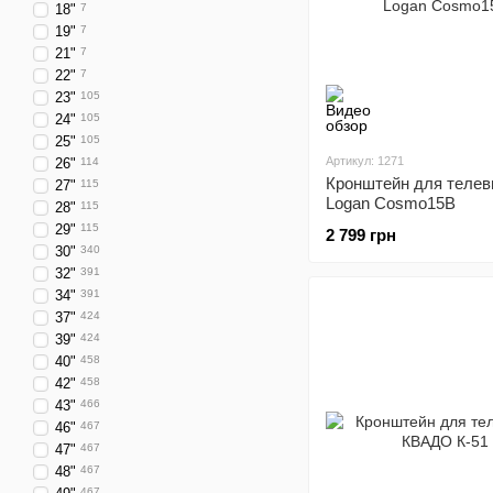
18"
7
19"
7
21"
7
22"
7
23"
105
24"
105
25"
105
Артикул: 1271
26"
114
Кронштейн для телев
27"
115
Logan Cosmo15B
28"
115
29"
115
2 799 грн
30"
340
32"
391
34"
391
37"
424
39"
424
40"
458
42"
458
43"
466
46"
467
47"
467
48"
467
467