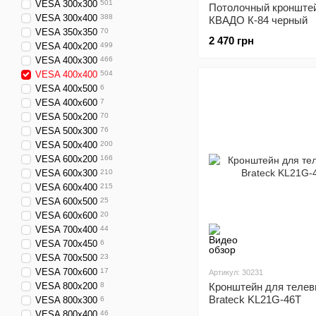
VESA 300x300
501
Потолочный кронште
VESA 300x400
388
КВАДО К-84 черный
VESA 350x350
70
2 470 грн
VESA 400x200
499
VESA 400x300
466
VESA 400x400
504
VESA 400x500
6
VESA 400x600
7
VESA 500x200
70
VESA 500x300
76
VESA 500x400
200
VESA 600x200
166
VESA 600x300
210
VESA 600x400
215
VESA 600x500
25
VESA 600x600
20
VESA 700x400
44
VESA 700x450
6
VESA 700x500
23
VESA 700x600
17
Артикул: 30231
VESA 800x200
8
Кронштейн для телев
Brateck KL21G-46T
VESA 800x300
6
VESA 800x400
46