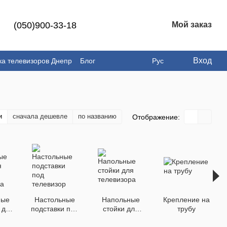
(050)900-33-18
Мой заказ
Вход
ка телевизоров Днепр
Блог
Рус
и
сначала дешевле
по названию
Отображение:
ные
Настольные
Напольные
Крепление на
 для
подставки под
стойки для
трубу
ора
телевизор
телевизора