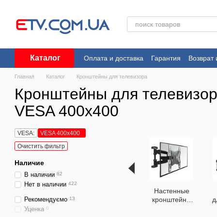
Перейти к основному контенту
Каталог
Оплата и доставка
Гарантия
Возврат 
Пользовательское соглашение
Главная
Каталог
Кронштейны для телевизора
Кронштейны для телевизор
VESA 400x400
VESA:
VESA 400x400
Очистить фильтр
Наличие
В наличии
82
Нет в наличии
422
Настенные
Рекомендуємо
13
кронштейны
д
для
Уценка
0