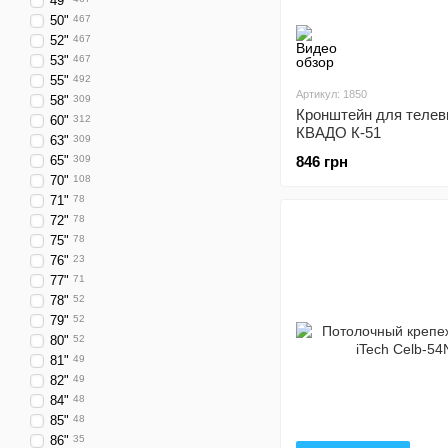
49"
50"
467
52"
467
53"
467
55"
492
Артикул: 1850
58"
309
Кронштейн для телев
60"
312
КВАДО К-51
63"
309
65"
309
846 грн
70"
108
71"
78
72"
78
75"
78
76"
23
77"
71
78"
52
79"
52
80"
52
81"
49
82"
49
84"
48
85"
48
86"
35