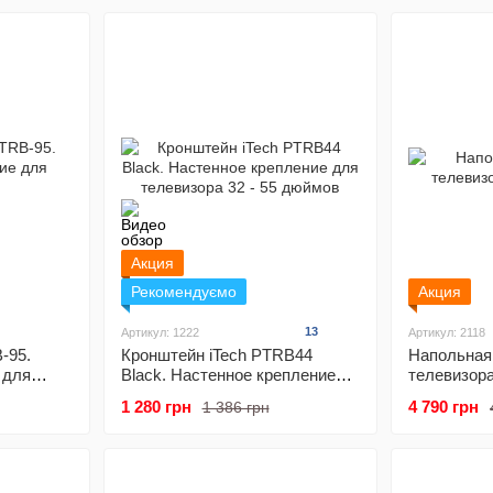
Акция
Рекомендуємо
Акция
13
Артикул: 1222
Артикул: 2118
-95.
Кронштейн iTech PTRB44
Напольная
 для
Black. Настенное крепление
телевизора
для телевизора 32 - 55 дюймов
1 280 грн
4 790 грн
1 386 грн