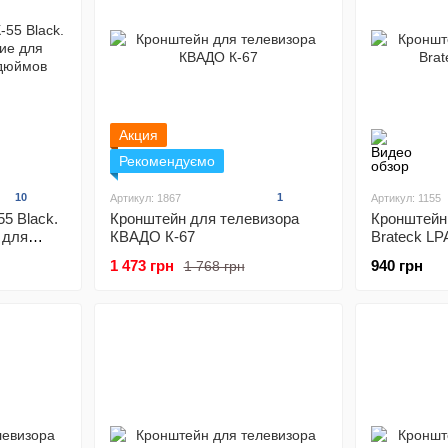
Акция
Рекомендуємо
10
1
Артикул: 1867
Артикул: 1155
5 Black.
Кронштейн для телевизора
Кронштейн
 для
КВАДО К-67
Brateck LP
юймов
1 473 грн
940 грн
1 768 грн