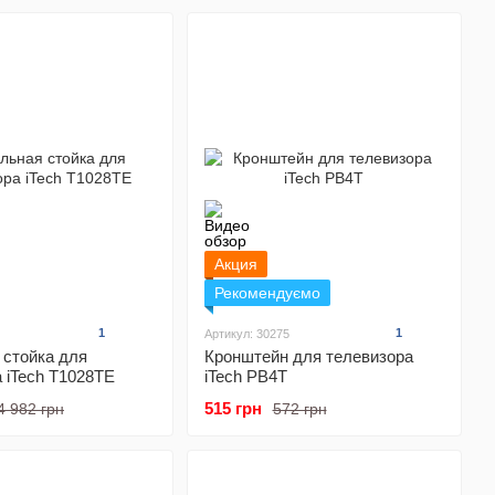
Акция
Рекомендуємо
1
1
Артикул: 30275
 стойка для
Кронштейн для телевизора
 iTech T1028TE
iTech PB4T
515 грн
4 982 грн
572 грн