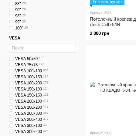
Рекомендуємо
88"
28
90"
28
Артикул: 2036
98"
20
Потолочный крепеж д
99"
20
iTech Celb-54N
100"
20
2 000 грн
VESA
VESA 50x50
135
VESA 75x75
498
VESA 100x100
652
VESA 100x150
116
VESA 100x200
277
VESA 150x100
124
VESA 150x150
123
VESA 200x100
475
VESA 200x200
771
VESA 200x300
387
VESA 200x400
377
VESA 300x100
43
VESA 300x200
425
Артикул: 2080