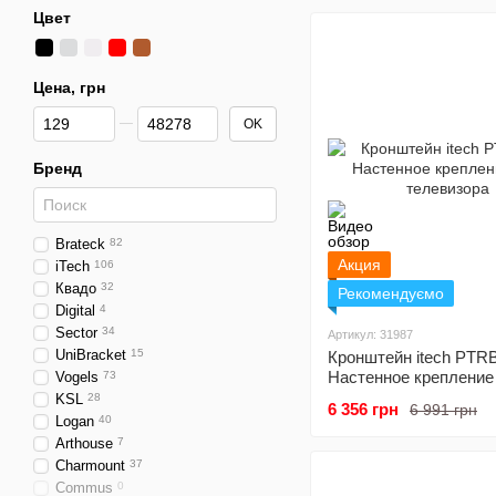
телевизора
Цвет
Цена, грн
От Цена, грн
До Цена, грн
OK
Бренд
Brateck
82
Акция
iTech
106
Квадо
32
Рекомендуємо
Digital
4
Sector
34
Артикул: 31987
UniBracket
15
Кронштейн itech PTRB
Настенное крепление
Vogels
73
телевизора
KSL
28
6 356 грн
6 991 грн
Logan
40
Arthouse
7
Charmount
37
Commus
0