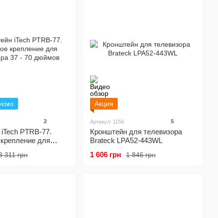
уємо
Акция
2
5
Артикул: 1156
iTech PTRB-77.
Кронштейн для телевизора
 крепление для
Brateck LPA52-443WL
 37 - 70 дюймов
1 606 грн
3 311 грн
1 846 грн