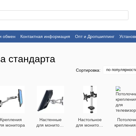
и обмен
Контактная информация
Опт и Дропшиппинг
Установ
а стандарта
по популярност
Сортировка:
Крепления
Настенные
Настольное
Потолоч
ля монитора
для монитора
для монитора
крепления
крепления
крепления
телевиз