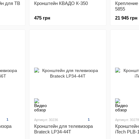
йн для ТВ
Кронштейн КВАДО К-350
Крепление
5855
475 грн
21 945 грн
1
1
Артикул: 30236
Артикул: 30278
изора
Кронштейн для телевизора
Кронштейн
Brateck LP34-44T
iTech PLB-