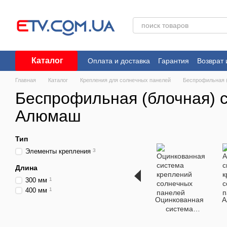
Перейти к основному контенту
Каталог
Оплата и доставка
Гарантия
Возврат 
Пользовательское соглашение
Главная
Каталог
Крепления для солнечных панелей
Беспрофильная 
Беспрофильная (блочная) 
Алюмаш
Тип
Элементы крепления
3
Длина
300 мм
1
400 мм
1
Оцинкованная
А
система
креплений