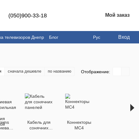
(050)900-33-18
Мой заказ
Вход
ка телевизоров Днепр
Блог
Рус
и
сначала дешевле
по названию
Отображение:
tems
Кабель для
Коннекторы
иевая
сонячних
MC4
ильная
панелей