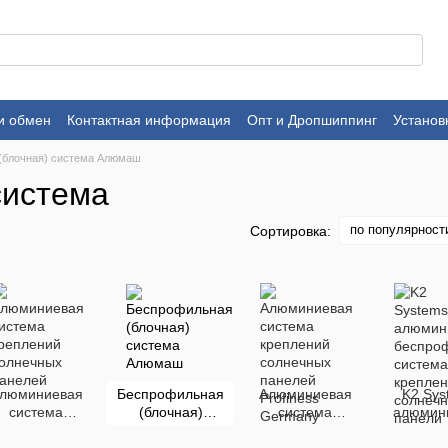
и обмен
Контактная информация
Опт и Дропшиппинг
Установ
(блочная) система Алюмаш
система
по популярност
Сортировка:
люминиевая
Беспрофильная
Алюминиевая
K2 Sys
система
(блочная)
система
алюмин
креплений
система
креплений
беспроф