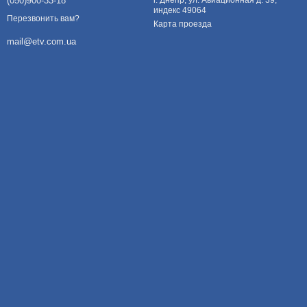
(050)900-33-18
г. Днепр, ул. Авиационная д. 39,
индекс 49064
Перезвонить вам?
Карта проезда
mail@etv.com.ua