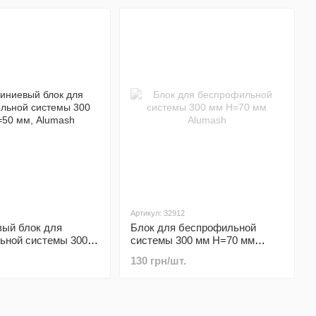
ема
ения
чной
ли
Артикул: 32912
ый блок для
Блок для беспрофильной
ьной системы 300
системы 300 мм Н=70 мм
м, Alumash
Alumash
130 грн/шт.