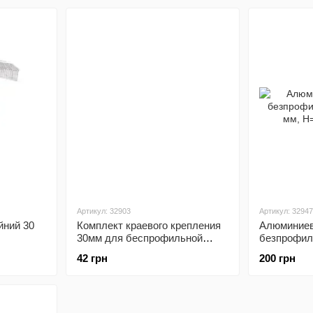
солнечных
Алюмаш
солнечных
сист
панелей
панелей
крепл
Profiness
солне
Germany
пане
Артикул: 32903
Артикул: 32947
йний 30
Комплект краевого крепления
Алюминиев
30мм для беспрофильной
безпрофил
ы
системы
мм, Н=50 м
42 грн
200 грн