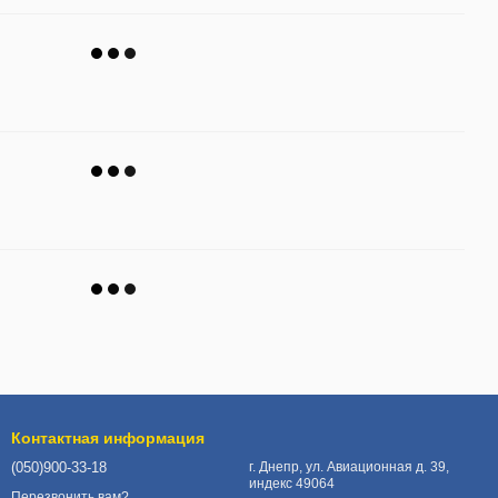
Контактная информация
(050)900-33-18
г. Днепр, ул. Авиационная д. 39,
индекс 49064
Перезвонить вам?