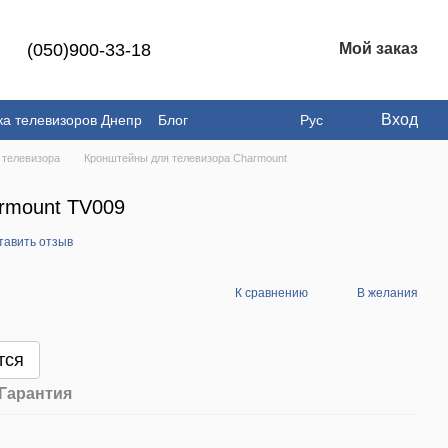
(050)900-33-18
Мой заказ
Вход
ка телевизоров Днепр
Блог
Рус
 телевизора
Кронштейны для телевизора Charmount
rmount TV009
тавить отзыв
К сравнению
В желания
тся
Гарантия