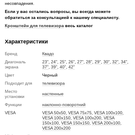
несовпадения.
Если у вас остались вопросы, вы всегда можете
обратиться за консультацией к нашему специалисту.
Кронштейн для телевизора
весь каталог
Характеристики
Бренд
Квадо
Диагональ
23"
,
24"
,
25"
,
26"
,
27"
,
28"
,
29"
,
30"
,
32"
,
34"
,
экрана
37"
,
39"
,
40"
,
42"
Цвет
Черный
Подходит для
телевизора
Место
настенные
установки
Функции
наклонно-поворотний
VESA
VESA 50x50
,
VESA 75x75
,
VESA 100x100
,
VESA 100x150
,
VESA 100x200
,
VESA
150x100
,
VESA 150x150
,
VESA 200x100
,
VESA 200x200