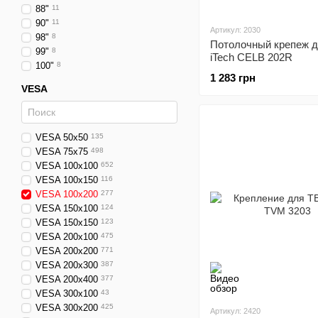
88"
11
90"
11
Артикул: 2030
98"
8
Потолочный крепеж д
99"
8
iTech CELB 202R
100"
8
1 283 грн
VESA
VESA 50x50
135
VESA 75x75
498
VESA 100x100
652
VESA 100x150
116
VESA 100x200
277
VESA 150x100
124
VESA 150x150
123
VESA 200x100
475
VESA 200x200
771
VESA 200x300
387
VESA 200x400
377
VESA 300x100
43
VESA 300x200
425
Артикул: 2420