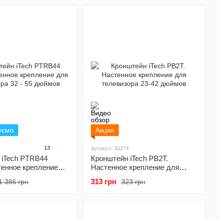
уємо
Акция
13
Артикул: 30274
 iTech PTRB44
Кронштейн iTech PB2T.
тенное крепление
Настенное крепление для
зора 32 - 55 дюймов
телевизора 23-42 дюймов
313 грн
1 386 грн
323 грн