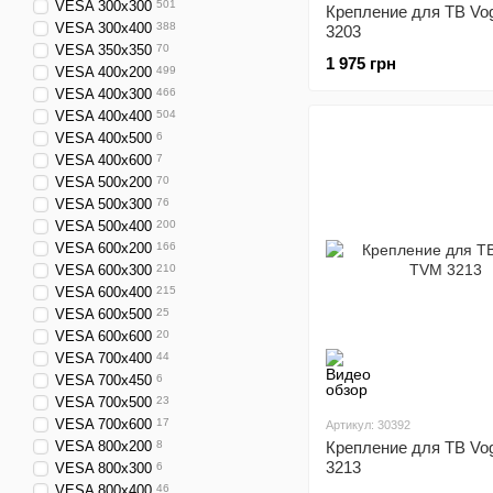
VESA 300x300
501
Крепление для ТВ Vo
VESA 300x400
388
3203
VESA 350x350
70
1 975 грн
VESA 400x200
499
VESA 400x300
466
VESA 400x400
504
VESA 400x500
6
VESA 400x600
7
VESA 500x200
70
VESA 500x300
76
VESA 500x400
200
VESA 600x200
166
VESA 600x300
210
VESA 600x400
215
VESA 600x500
25
VESA 600x600
20
VESA 700x400
44
VESA 700x450
6
VESA 700x500
23
VESA 700x600
17
Артикул: 30392
VESA 800x200
8
Крепление для ТВ Vo
3213
VESA 800x300
6
VESA 800x400
46