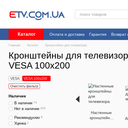
Перейти к основному контенту
Каталог
Оплата и доставка
Гарантия
Возврат 
Пользовательское соглашение
Главная
Каталог
Кронштейны для телевизора
Кронштейны для телевизор
VESA 100x200
VESA:
VESA 100x200
Очистить фильтр
Наличие
В наличии
74
Нет в наличии
203
Настенные
Рекомендуємо
8
кронштейны
д
для
Уценка
1