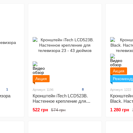
Акция
Акция
Рекоменд
1
8
Артикул: 1196
Артикул: 1222
изора
Кронштейн iTech LCD523B.
Кронштейн
Настенное крепление для
Black. Нас
телевизора 23 - 43 дюймов
для телеви
522 грн
1 280 грн
574 грн