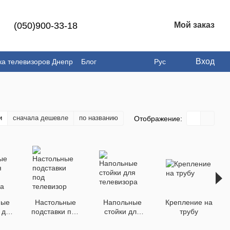
(050)900-33-18
Мой заказ
Вход
ка телевизоров Днепр
Блог
Рус
и
сначала дешевле
по названию
Отображение:
ные
Настольные
Напольные
Крепление на
 для
подставки под
стойки для
трубу
ора
телевизор
телевизора