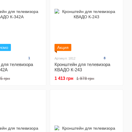
уємо
Акция
1
8
Артикул: 1812
 для телевизора
Кронштейн для телевизора
342А
КВАДО К-243
1 413 грн
5 грн
1 978 грн