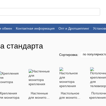
и обмен
Контактная информация
Опт и Дропшиппинг
Установ
а стандарта
по популярност
Сортировка:
Крепления
Настенные
Настольное
Потолоч
ля монитора
для монитора
для монитора
крепления
крепления
крепления
телевиз