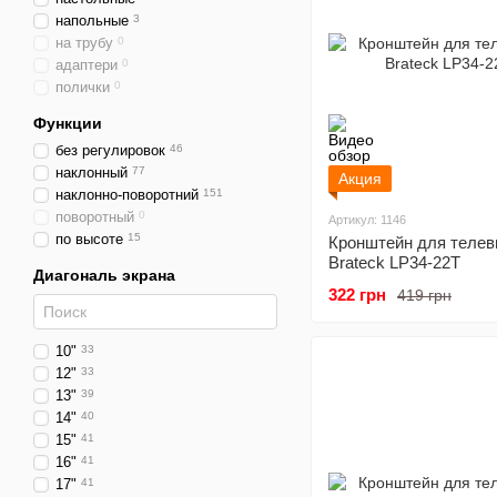
напольные
3
на трубу
0
адаптери
0
полички
0
Функции
без регулировок
46
наклонный
77
Акция
наклонно-поворотний
151
поворотный
0
Артикул: 1146
по высоте
15
Кронштейн для телев
Brateck LP34-22T
Диагональ экрана
322 грн
419 грн
10"
33
12"
33
13"
39
14"
40
15"
41
16"
41
17"
41