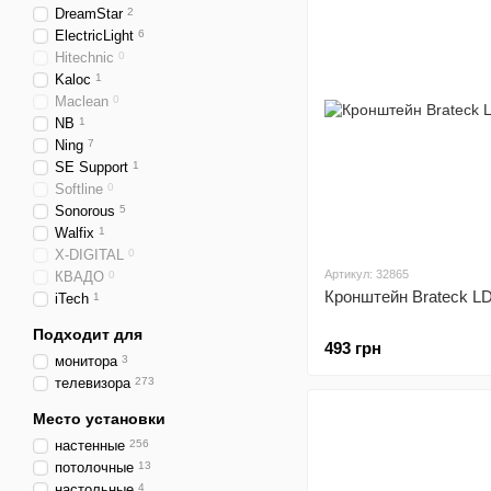
DreamStar
2
ElectricLight
6
Hitechnic
0
Kaloc
1
Maclean
0
NB
1
Ning
7
SE Support
1
Softline
0
Sonorous
5
Walfix
1
X-DIGITAL
0
Артикул: 32865
КВАДО
0
Кронштейн Brateck L
iTech
1
Подходит для
493 грн
монитора
3
телевизора
273
Место установки
настенные
256
потолочные
13
настольные
4