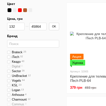
телевизора
Цвет
Цена, грн
От Цена, грн
До Цена, грн
OK
Бренд
Brateck
25
Акция
iTech
32
Квадо
40
Уценка
Digital
0
Sector
26
Артикул: 32905
UniBracket
12
Крепление для телев
ITech PLB-64
Vogels
64
KSL
23
379 грн
493 грн
Logan
13
Arthouse
4
Charmount
12
Commus
0