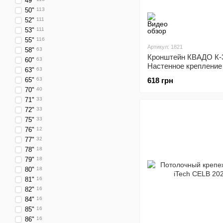
49"
50"
113
52"
111
53"
111
55"
116
Артикул: 1821
58"
63
Кронштейн КВАДО К-
60"
63
Настенное крепление
63"
63
телевизора 23 - 43 д
65"
63
618 грн
70"
40
71"
33
72"
33
75"
33
76"
12
77"
32
78"
18
79"
18
80"
18
81"
16
82"
16
84"
16
85"
16
86"
16