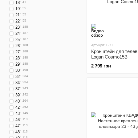
18"
41
19"
55
21"
55
22"
55
23"
188
24"
187
25"
187
Артикул: 1271
26"
188
Кронштейн для телев
27"
188
Logan Cosmo15B
28"
188
29"
188
2 799 грн
30"
198
32"
234
34"
234
37"
243
39"
242
40"
264
42"
262
43"
145
46"
113
47"
113
48"
113
113