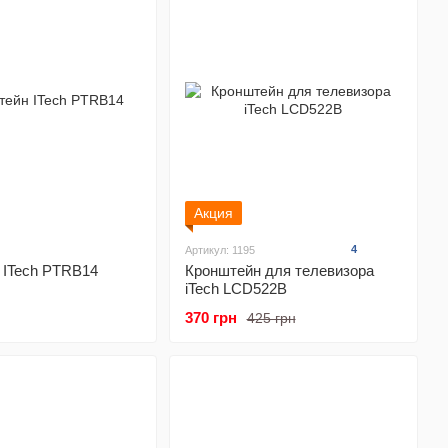
Акция
4
Артикул: 1195
 ITech PTRB14
Кронштейн для телевизора
iTech LCD522B
370 грн
425 грн