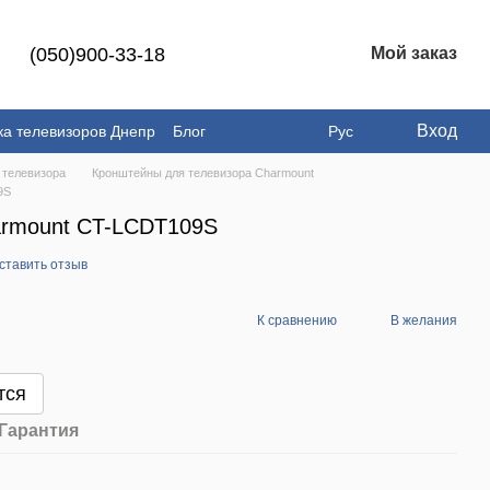
(050)900-33-18
Мой заказ
Вход
ка телевизоров Днепр
Блог
Рус
 телевизора
Кронштейны для телевизора Charmount
9S
armount CT-LCDT109S
ставить отзыв
К сравнению
В желания
тся
Гарантия