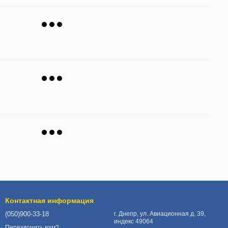
Контактная информация
(050)900-33-18
г. Днепр, ул. Авиационная д. 39,
индекс 49064
Перезвонить вам?