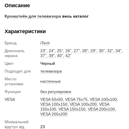
Описание
Кронштейн для телевизора
весь каталог
Характеристики
Бренд
iTech
Диагональ
23"
,
24"
,
25"
,
26"
,
27"
,
28"
,
29"
,
30"
,
32"
,
34"
,
экрана
37"
,
39"
,
40"
,
42"
Цвет
Черный
Подходит для
телевизора
Место
настенные
установки
Функции
без регулировок
VESA
VESA 50x50
,
VESA 75x75
,
VESA 100x100
,
VESA 100x150
,
VESA 100x200
,
VESA
150x100
,
VESA 150x150
,
VESA 200x100
,
VESA 200x200
Мінімальний
відступ від
23