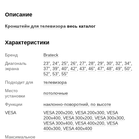
Описание
Кронштейн для телевизора
весь каталог
Характеристики
Бренд
Brateck
Диагональ
23"
,
24"
,
25"
,
26"
,
27"
,
28"
,
29"
,
30"
,
32"
,
34"
,
экрана
37"
,
39"
,
40"
,
42"
,
43"
,
46"
,
47"
,
48"
,
49"
,
50"
,
52"
,
53"
,
55"
Подходит для
телевизора
Место
потолочные
установки
Функции
наклонно-поворотний
,
по высоте
VESA
VESA 200x200
,
VESA 200x300
,
VESA
200x400
,
VESA 300x200
,
VESA 300x300
,
VESA 300x400
,
VESA 400x200
,
VESA
400x300
,
VESA 400x400
Максимальное