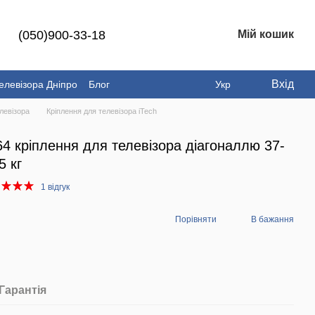
(050)900-33-18
Мій кошик
Вхід
елевізора Дніпро
Блог
Укр
левізора
Кріплення для телевізора iTech
4 кріплення для телевізора діагоналлю 37-
5 кг
1 відгук
Порівняти
В бажання
Гарантія