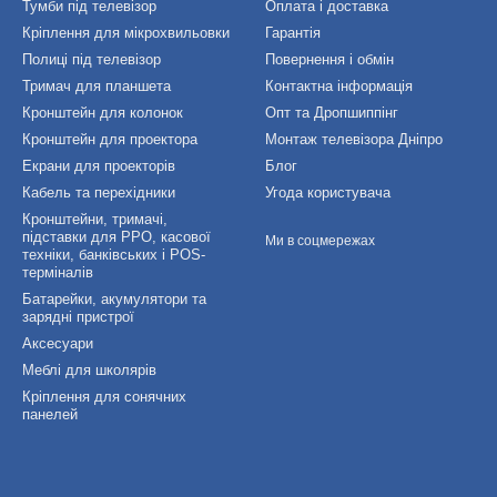
Тумби під телевізор
Оплата і доставка
Кріплення для мікрохвильовки
Гарантія
Полиці під телевізор
Повернення і обмін
Тримач для планшета
Контактна інформація
Кронштейн для колонок
Опт та Дропшиппінг
Кронштейн для проектора
Монтаж телевізора Дніпро
Екрани для проекторів
Блог
Кабель та перехідники
Угода користувача
Кронштейни, тримачі,
підставки для РРО, касової
Ми в соцмережах
техніки, банківських і POS-
терміналів
Батарейки, акумулятори та
зарядні пристрої
Аксесуари
Меблі для школярів
Кріплення для сонячних
панелей