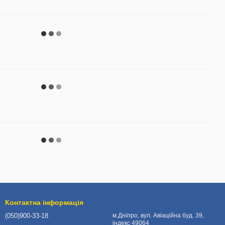
Контактна інформація
(050)900-33-18
м.Дніпро, вул. Авіаційна буд. 39,
індекс 49064