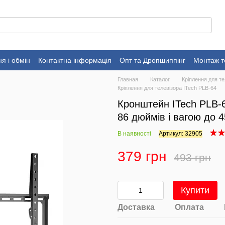
я і обмін
Контактна інформація
Опт та Дропшиппінг
Монтаж т
Главная
Каталог
Кріплення для те
Кріплення для телевізора ITech PLB-64
Кронштейн ITech PLB-6
86 дюймів і вагою до 4
В наявності
Артикул: 32905
379 грн
493 грн
Купити
Доставка
Оплата