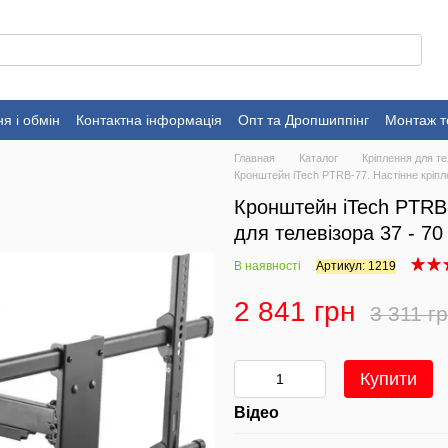
я і обмін
Контактна інформація
Опт та Дропшиппінг
Монтаж т
Главная
Каталог
Кріплення для те
Кронштейн iTech PTRB-77. Настінне кріпле
Кронштейн iTech PTRB-
для телевізора 37 - 70
В наявності
Артикул: 1219
2 841 грн
3 311 г
Купити
Відео