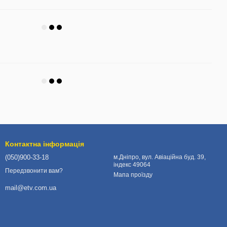
Контактна інформація
(050)900-33-18
м.Дніпро, вул. Авіаційна буд. 39,
індекс 49064
Передзвонити вам?
Мапа проїзду
mail@etv.com.ua