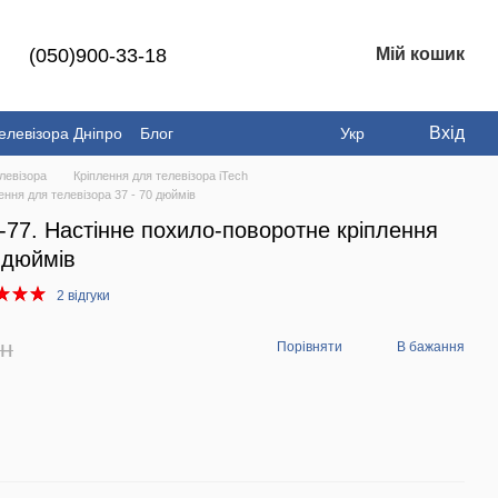
(050)900-33-18
Мій кошик
Вхід
елевізора Дніпро
Блог
Укр
левізора
Кріплення для телевізора iTech
ння для телевізора 37 - 70 дюймів
77. Настінне похило-поворотне кріплення
 дюймів
2 відгуки
рн
Порівняти
В бажання