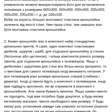
упевненістю можете використовувати його для встановлення
телевізора з розмірами 600х300, 500х400, 400х400, 300х300,
300х200, 200х200 і т. д. до 100х100.
Вибір на користь більшої монтажної пластини кронштейна
залежить від якості стіни. Чим гірша стіна, тим ширшою має
бути монтажна пластина кронштейна.
2. Кожен кронштейн має в комплекті набір стандартних
кріпильних гвинтів. А саме, один комплект пластикових
дюбелів, шурупів і шайб, для з'єднання кронштейну зі стіною
(бетонною або цегляною), і кілька комплектів різного розміру
гвинтів, для з'єднання кронштейна з телевізором. Якщо з
дюбелями і шурупами для стіни все більш-менш зрозуміло, то
з гвинтами для самого телевізора іноді виникають питання. У
всіх телевізорів різні розміри кріпильних отворів (глибина і
діаметр). Іноді ці гвинти йдуть у комплекті з телевізором, іноді
вам підійдуть кріплення, які ви отримаєте в комплекті з
кронштейном. Але також бувають винятки. Якщо наявні гвинти
не підходять, тоді вам потрібно буде докупити, в будь-якому
метизному магазині, гвинти необхідного вам розміру. У будь-
якому разі, установник завжди сам ухвалює остаточне рішення
про застосування тих чи інших кріпильних елементів, бо