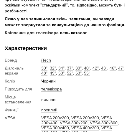
оскільки комплект "стандартний", то, відповідно, можуть бути і
розбіжності.
Якщо у вас залишилися якісь запитання, ви завжди
можете звернутися за консультацією до нашого фахівця.
Кріплення для телевізора
весь каталог
Характеристики
Бренд
iTech
Діагональ
30"
,
32"
,
34"
,
37"
,
39"
,
40"
,
42"
,
43"
,
46"
,
47"
,
екрана
48"
,
49"
,
50"
,
52"
,
53"
,
55"
Колір
Чорний
Підходить для
телевізора
Місце
настінні
встановлення
Функції
похилий
VESA
VESA 200x200
,
VESA 200x300
,
VESA
200x400
,
VESA 300x200
,
VESA 300x300
,
VESA 300x400
,
VESA 400x200
,
VESA