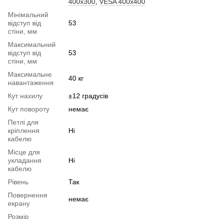
400x300
,
VESA 400x400
Мінімальний
відступ від
53
стіни, мм
Максимальний
відступ від
53
стіни, мм
Максимальне
40 кг
навантаження
Кут нахилу
±12 градусів
Кут повороту
немає
Петлі для
кріплення
Ні
кабелю
Місце для
укладання
Ні
кабелю
Рівень
Так
Повернення
немає
екрану
Розмір