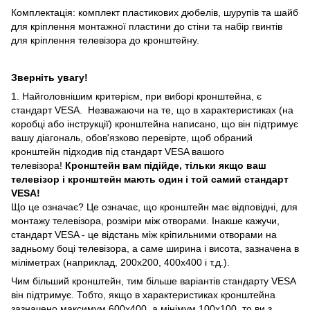
Комплектація: комплект пластикових дюбелів, шурупів та шайб
для кріплення монтажної пластини до стіни та набір гвинтів
для кріплення телевізора до кронштейну.
Зверніть увагу!
1. Найголовнішим критерієм, при виборі кронштейна, є
стандарт VESA. Незважаючи на те, що в характеристиках (на
коробці або інструкції) кронштейна написано, що він підтримує
вашу діагональ, обов'язково перевірте, щоб обраний
кронштейн підходив під стандарт VESA вашого
телевізора!
Кронштейн вам підійде, тільки якщо ваш
телевізор і кронштейн мають один і той самий стандарт
VESA!
Що це означає? Це означає, що кронштейн має відповідні, для
монтажу телевізора, розміри між отворами. Інакше кажучи,
стандарт VESA - це відстань між кріпильними отворами на
задньому боці телевізора, а саме ширина і висота, зазначена в
міліметрах (наприклад, 200х200, 400х400 і т.д.).
Чим більший кронштейн, тим більше варіантів стандарту VESA
він підтримує. Тобто, якщо в характеристиках кронштейна
зазначено максимум 600х400, а мінімум 100х100, то ви з