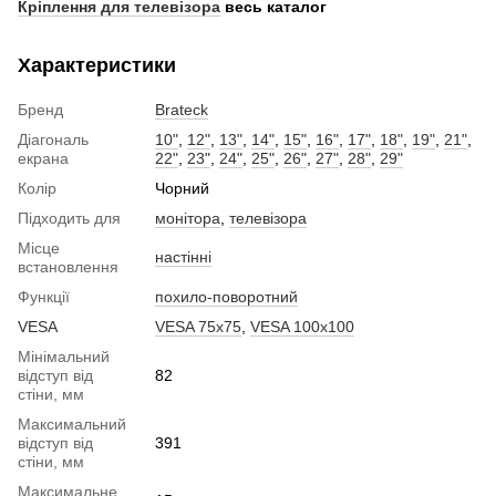
Кріплення для телевізора
весь каталог
Характеристики
Бренд
Brateck
Діагональ
10"
,
12"
,
13"
,
14"
,
15"
,
16"
,
17"
,
18"
,
19"
,
21"
,
екрана
22"
,
23"
,
24"
,
25"
,
26"
,
27"
,
28"
,
29"
Колір
Чорний
Підходить для
монітора
,
телевізора
Місце
настінні
встановлення
Функції
похило-поворотний
VESA
VESA 75x75
,
VESA 100x100
Мінімальний
відступ від
82
стіни, мм
Максимальний
відступ від
391
стіни, мм
Максимальне