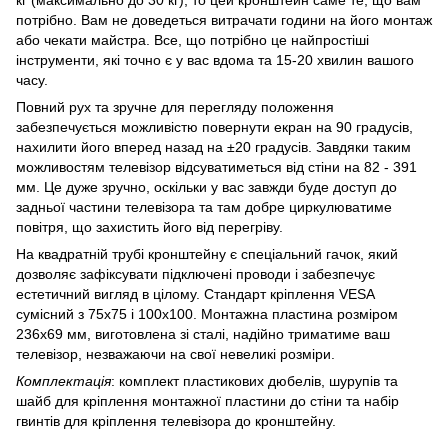
кг (максимально до 30 кг), то цей кронштейн саме те, що вам
потрібно. Вам не доведеться витрачати години на його монтаж
або чекати майстра. Все, що потрібно це найпростіші
інструменти, які точно є у вас вдома та 15-20 хвилин вашого
часу.
Повний рух та зручне для перегляду положення
забезпечується можливістю повернути екран на 90 градусів,
нахилити його вперед назад на ±20 градусів. Завдяки таким
можливостям телевізор відсуватиметься від стіни на 82 - 391
мм. Це дуже зручно, оскільки у вас завжди буде доступ до
задньої частини телевізора та там добре циркулюватиме
повітря, що захистить його від перегріву.
На квадратній трубі кронштейну є спеціальний гачок, який
дозволяє зафіксувати підключені проводи і забезпечує
естетичний вигляд в цілому. Стандарт кріплення VESA
сумісний з 75x75 і 100x100. Монтажна пластина розміром
236х69 мм, виготовлена зі сталі, надійно триматиме ваш
телевізор, незважаючи на свої невеликі розміри.
Комплектація
: комплект пластикових дюбелів, шурупів та
шайб для кріплення монтажної пластини до стіни та набір
гвинтів для кріплення телевізора до кронштейну.