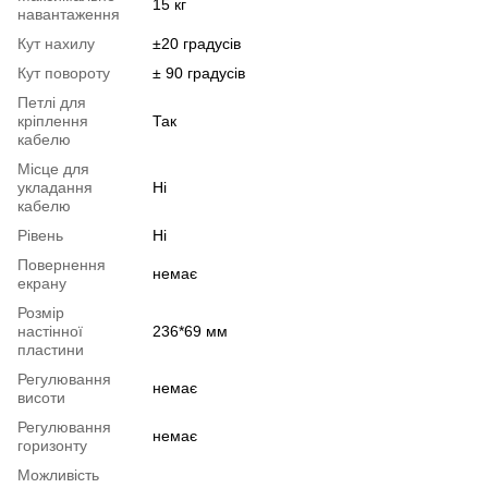
15 кг
навантаження
Кут нахилу
±20 градусів
Кут повороту
± 90 градусів
Петлі для
кріплення
Так
кабелю
Місце для
укладання
Ні
кабелю
Рівень
Ні
Повернення
немає
екрану
Розмір
настінної
236*69 мм
пластини
Регулювання
немає
висоти
Регулювання
немає
горизонту
Можливість