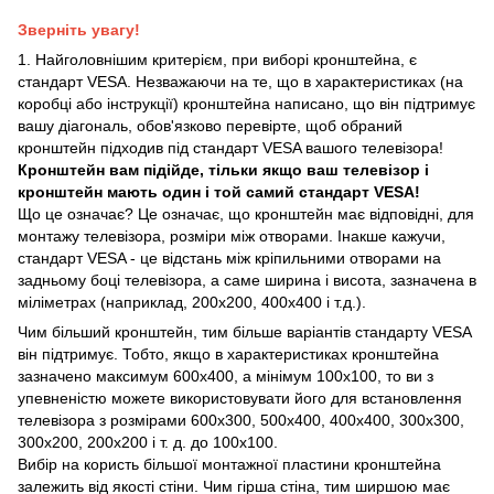
Зверніть увагу!
1. Найголовнішим критерієм, при виборі кронштейна, є
стандарт VESA. Незважаючи на те, що в характеристиках (на
коробці або інструкції) кронштейна написано, що він підтримує
вашу діагональ, обов'язково перевірте, щоб обраний
кронштейн підходив під стандарт VESA вашого телевізора!
Кронштейн вам підійде, тільки якщо ваш телевізор і
кронштейн мають один і той самий стандарт VESA!
Що це означає? Це означає, що кронштейн має відповідні, для
монтажу телевізора, розміри між отворами. Інакше кажучи,
стандарт VESA - це відстань між кріпильними отворами на
задньому боці телевізора, а саме ширина і висота, зазначена в
міліметрах (наприклад, 200х200, 400х400 і т.д.).
Чим більший кронштейн, тим більше варіантів стандарту VESA
він підтримує. Тобто, якщо в характеристиках кронштейна
зазначено максимум 600х400, а мінімум 100х100, то ви з
упевненістю можете використовувати його для встановлення
телевізора з розмірами 600х300, 500х400, 400х400, 300х300,
300х200, 200х200 і т. д. до 100х100.
Вибір на користь більшої монтажної пластини кронштейна
залежить від якості стіни. Чим гірша стіна, тим ширшою має