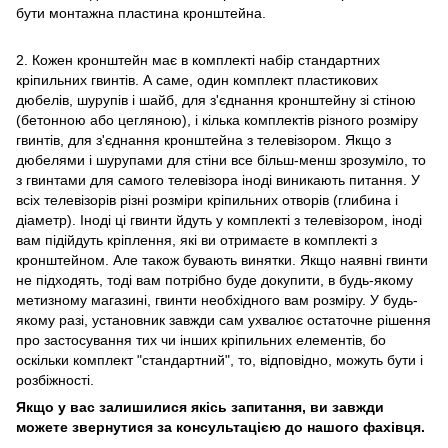
бути монтажна пластина кронштейна.
2. Кожен кронштейн має в комплекті набір стандартних
кріпильних гвинтів. А саме, один комплект пластикових
дюбелів, шурупів і шайб, для з'єднання кронштейну зі стіною
(бетонною або цегляною), і кілька комплектів різного розміру
гвинтів, для з'єднання кронштейна з телевізором. Якщо з
дюбелями і шурупами для стіни все більш-менш зрозуміло, то
з гвинтами для самого телевізора іноді виникають питання. У
всіх телевізорів різні розміри кріпильних отворів (глибина і
діаметр). Іноді ці гвинти йдуть у комплекті з телевізором, іноді
вам підійдуть кріплення, які ви отримаєте в комплекті з
кронштейном. Але також бувають винятки. Якщо наявні гвинти
не підходять, тоді вам потрібно буде докупити, в будь-якому
метизному магазині, гвинти необхідного вам розміру. У будь-
якому разі, установник завжди сам ухвалює остаточне рішення
про застосування тих чи інших кріпильних елементів, бо
оскільки комплект "стандартний", то, відповідно, можуть бути і
розбіжності.
Якщо у вас залишилися якісь запитання, ви завжди
можете звернутися за консультацією до нашого фахівця.