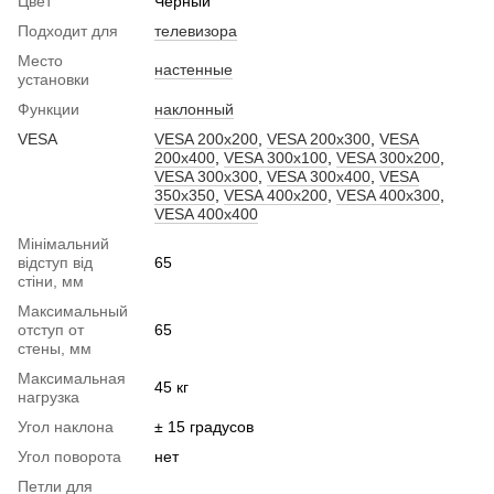
Цвет
Черный
Подходит для
телевизора
Место
настенные
установки
Функции
наклонный
VESA
VESA 200x200
,
VESA 200x300
,
VESA
200x400
,
VESA 300x100
,
VESA 300x200
,
VESA 300x300
,
VESA 300x400
,
VESA
350x350
,
VESA 400x200
,
VESA 400x300
,
VESA 400x400
Мінімальний
відступ від
65
стіни, мм
Максимальный
отступ от
65
стены, мм
Максимальная
45 кг
нагрузка
Угол наклона
± 15 градусов
Угол поворота
нет
Петли для