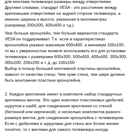
для монтажа телевизора размеры между отверстиями.
Другими словами, стандарт VESA - это расстояние между
крепежными отверстиями на задней стороне телевизора, а
именно ширина и высота, указанная в миллиметрах
(например 200х200, 400х400 и т.д.).
Чем больше кронштейн, тем больше вариантов стандарта
VESA он поддерживает. Т.е. если в характеристиках
кронштейна указано максимум 600х400, а минимум 100х100,
то вы с уверенностью можете использовать его для установки
телевизора с размерами 600х300, 500х400, 400х400, 300х300,
300х200, 200х200 и т. д. до 100х100.
Выбор в пользу большей монтажной пластины кронштейна,
зависит от качества стены. Чем хуже стена, тем шире должна
быть монтажная пластина кронштейна.
2. Каждое крепление имеет в комплекте набор стандартных
крепежных винтов. Это один комплект пластиковых дюбелей,
шурупов и шайб, для соединения крепления со стеной
(бетонной или кирпичной), и несколько комплектов разного
размера винтов, для соединения кронштейна с телевизором.
Если с дюбелями и шурупами для стены все более-менее
понятно, то с винтами для самого телевизора иногда