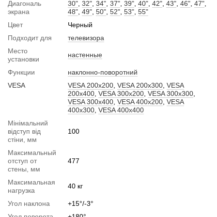
Диагональ
30"
,
32"
,
34"
,
37"
,
39"
,
40"
,
42"
,
43"
,
46"
,
47"
,
экрана
48"
,
49"
,
50"
,
52"
,
53"
,
55"
Цвет
Черный
Подходит для
телевизора
Место
настенные
установки
Функции
наклонно-поворотний
VESA
VESA 200x200
,
VESA 200x300
,
VESA
200x400
,
VESA 300x200
,
VESA 300x300
,
VESA 300x400
,
VESA 400x200
,
VESA
400x300
,
VESA 400x400
Мінімальний
відступ від
100
стіни, мм
Максимальный
отступ от
477
стены, мм
Максимальная
40 кг
нагрузка
Угол наклона
+15°/-3°
Угол поворота
+180°