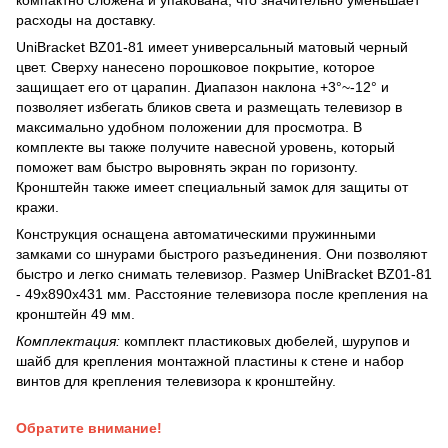
компактно сложена и упакована, что значительно уменьшает
расходы на доставку.
UniBracket BZ01-81 имеет универсальный матовый черный
цвет. Сверху нанесено порошковое покрытие, которое
защищает его от царапин. Диапазон наклона +3°~-12° и
позволяет избегать бликов света и размещать телевизор в
максимально удобном положении для просмотра. В
комплекте вы также получите навесной уровень, который
поможет вам быстро выровнять экран по горизонту.
Кронштейн также имеет специальный замок для защиты от
кражи.
Конструкция оснащена автоматическими пружинными
замками со шнурами быстрого разъединения. Они позволяют
быстро и легко снимать телевизор. Размер UniBracket BZ01-81
- 49x890x431 мм. Расстояние телевизора после крепления на
кронштейн 49 мм.
Комплектация:
комплект пластиковых дюбелей, шурупов и
шайб для крепления монтажной пластины к стене и набор
винтов для крепления телевизора к кронштейну.
Обратите внимание!