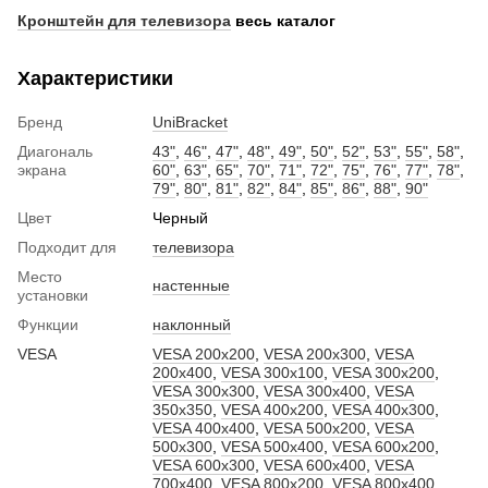
Кронштейн для телевизора
весь каталог
Характеристики
Бренд
UniBracket
Диагональ
43"
,
46"
,
47"
,
48"
,
49"
,
50"
,
52"
,
53"
,
55"
,
58"
,
экрана
60"
,
63"
,
65"
,
70"
,
71"
,
72"
,
75"
,
76"
,
77"
,
78"
,
79"
,
80"
,
81"
,
82"
,
84"
,
85"
,
86"
,
88"
,
90"
Цвет
Черный
Подходит для
телевизора
Место
настенные
установки
Функции
наклонный
VESA
VESA 200x200
,
VESA 200x300
,
VESA
200x400
,
VESA 300x100
,
VESA 300x200
,
VESA 300x300
,
VESA 300x400
,
VESA
350x350
,
VESA 400x200
,
VESA 400x300
,
VESA 400x400
,
VESA 500x200
,
VESA
500x300
,
VESA 500x400
,
VESA 600x200
,
VESA 600x300
,
VESA 600x400
,
VESA
700x400
,
VESA 800x200
,
VESA 800x400