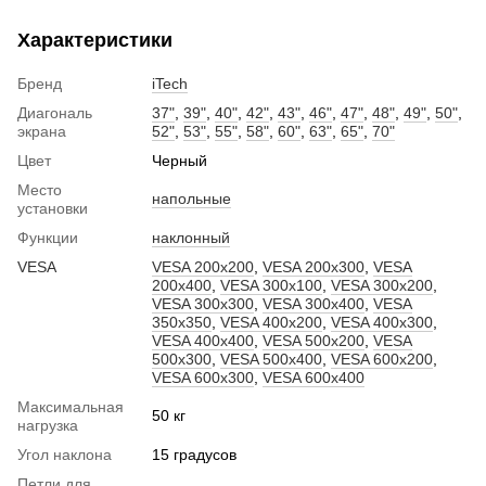
Характеристики
Бренд
iTech
Диагональ
37"
,
39"
,
40"
,
42"
,
43"
,
46"
,
47"
,
48"
,
49"
,
50"
,
экрана
52"
,
53"
,
55"
,
58"
,
60"
,
63"
,
65"
,
70"
Цвет
Черный
Место
напольные
установки
Функции
наклонный
VESA
VESA 200x200
,
VESA 200x300
,
VESA
200x400
,
VESA 300x100
,
VESA 300x200
,
VESA 300x300
,
VESA 300x400
,
VESA
350x350
,
VESA 400x200
,
VESA 400x300
,
VESA 400x400
,
VESA 500x200
,
VESA
500x300
,
VESA 500x400
,
VESA 600x200
,
VESA 600x300
,
VESA 600x400
Максимальная
50 кг
нагрузка
Угол наклона
15 градусов
Петли для