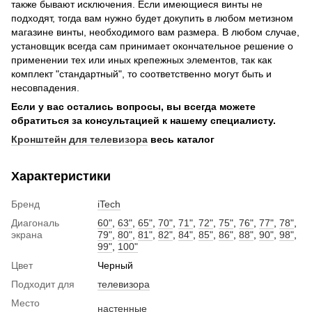
также бывают исключения. Если имеющиеся винты не
подходят, тогда вам нужно будет докупить в любом метизном
магазине винты, необходимого вам размера. В любом случае,
установщик всегда сам принимает окончательное решение о
применении тех или иных крепежных элементов, так как
комплект "стандартный", то соответственно могут быть и
несовпадения.
Если у вас остались вопросы, вы всегда можете
обратиться за консультацией к нашему специалисту.
Кронштейн для телевизора
весь каталог
Характеристики
Бренд
iTech
Диагональ
60"
,
63"
,
65"
,
70"
,
71"
,
72"
,
75"
,
76"
,
77"
,
78"
,
экрана
79"
,
80"
,
81"
,
82"
,
84"
,
85"
,
86"
,
88"
,
90"
,
98"
,
99"
,
100"
Цвет
Черный
Подходит для
телевизора
Место
настенные