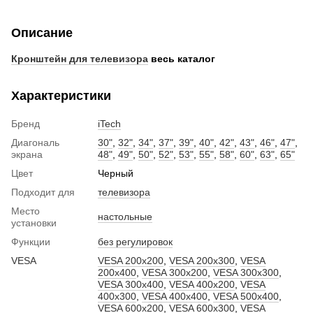
Описание
Кронштейн для телевизора
весь каталог
Характеристики
Бренд
iTech
Диагональ
30"
,
32"
,
34"
,
37"
,
39"
,
40"
,
42"
,
43"
,
46"
,
47"
,
экрана
48"
,
49"
,
50"
,
52"
,
53"
,
55"
,
58"
,
60"
,
63"
,
65"
Цвет
Черный
Подходит для
телевизора
Место
настольные
установки
Функции
без регулировок
VESA
VESA 200x200
,
VESA 200x300
,
VESA
200x400
,
VESA 300x200
,
VESA 300x300
,
VESA 300x400
,
VESA 400x200
,
VESA
400x300
,
VESA 400x400
,
VESA 500x400
,
VESA 600x200
,
VESA 600x300
,
VESA