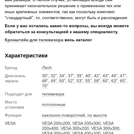
принимает окончательное решение о применении тех или
иных крепежных элементов, так как поскольку комплект
"стандартный", то, соответственно, могут быть и расхождения.
Если у вас остались какие-то вопросы, вы всегда можете
обратиться за консультацией к нашему специалисту.
Кронштейн для телевизора
весь каталог
Характеристики
Бренд
iTech
Диагональ
30"
,
32"
,
34"
,
37"
,
39"
,
40"
,
42"
,
43"
,
46"
,
47"
,
экрана
48"
,
49"
,
50"
,
52"
,
53"
,
55"
,
58"
,
60"
,
63"
,
65"
,
70"
Подходит для
телевизора
Место
потолочные
установки
Функции
наклонно-поворотний
,
по высоте
VESA
VESA 200x200
,
VESA 200x300
,
VESA
200x400
,
VESA 300x200
,
VESA 300x300
,
VESA 300x400
,
VESA 400x200
,
VESA