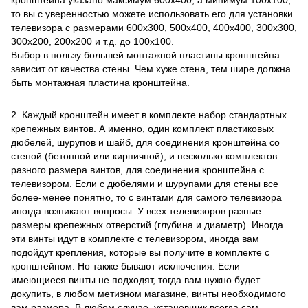
кронштейна указано максимум 600х400, а минимум 100х100,
то вы с уверенностью можете использовать его для установки
телевизора с размерами 600х300, 500х400, 400х400, 300х300,
300х200, 200х200 и т.д. до 100х100.
Выбор в пользу большей монтажной пластины кронштейна
зависит от качества стены. Чем хуже стена, тем шире должна
быть монтажная пластина кронштейна.
2. Каждый кронштейн имеет в комплекте набор стандартных
крепежных винтов. А именно, один комплект пластиковых
дюбелей, шурупов и шайб, для соединения кронштейна со
стеной (бетонной или кирпичной), и несколько комплектов
разного размера винтов, для соединения кронштейна с
телевизором. Если с дюбелями и шурупами для стены все
более-менее понятно, то с винтами для самого телевизора
иногда возникают вопросы. У всех телевизоров разные
размеры крепежных отверстий (глубина и диаметр). Иногда
эти винты идут в комплекте с телевизором, иногда вам
подойдут крепления, которые вы получите в комплекте с
кронштейном. Но также бывают исключения. Если
имеющиеся винты не подходят, тогда вам нужно будет
докупить, в любом метизном магазине, винты необходимого
вам размера. В любом случае, установщик всегда сам