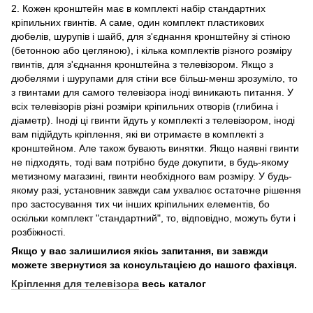
2. Кожен кронштейн має в комплекті набір стандартних
кріпильних гвинтів. А саме, один комплект пластикових
дюбелів, шурупів і шайб, для з'єднання кронштейну зі стіною
(бетонною або цегляною), і кілька комплектів різного розміру
гвинтів, для з'єднання кронштейна з телевізором. Якщо з
дюбелями і шурупами для стіни все більш-менш зрозуміло, то
з гвинтами для самого телевізора іноді виникають питання. У
всіх телевізорів різні розміри кріпильних отворів (глибина і
діаметр). Іноді ці гвинти йдуть у комплекті з телевізором, іноді
вам підійдуть кріплення, які ви отримаєте в комплекті з
кронштейном. Але також бувають винятки. Якщо наявні гвинти
не підходять, тоді вам потрібно буде докупити, в будь-якому
метизному магазині, гвинти необхідного вам розміру. У будь-
якому разі, установник завжди сам ухвалює остаточне рішення
про застосування тих чи інших кріпильних елементів, бо
оскільки комплект "стандартний", то, відповідно, можуть бути і
розбіжності.
Якщо у вас залишилися якісь запитання, ви завжди
можете звернутися за консультацією до нашого фахівця.
Кріплення для телевізора
весь каталог