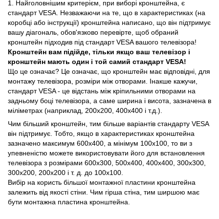
1. Найголовнішим критерієм, при виборі кронштейна, є
стандарт VESA. Незважаючи на те, що в характеристиках (на
коробці або інструкції) кронштейна написано, що він підтримує
вашу діагональ, обов'язково перевірте, щоб обраний
кронштейн підходив під стандарт VESA вашого телевізора!
Кронштейн вам підійде, тільки якщо ваш телевізор і
кронштейн мають один і той самий стандарт VESA!
Що це означає? Це означає, що кронштейн має відповідні, для
монтажу телевізора, розміри між отворами. Інакше кажучи,
стандарт VESA - це відстань між кріпильними отворами на
задньому боці телевізора, а саме ширина і висота, зазначена в
міліметрах (наприклад, 200х200, 400х400 і т.д.).
Чим більший кронштейн, тим більше варіантів стандарту VESA
він підтримує. Тобто, якщо в характеристиках кронштейна
зазначено максимум 600х400, а мінімум 100х100, то ви з
упевненістю можете використовувати його для встановлення
телевізора з розмірами 600х300, 500х400, 400х400, 300х300,
300х200, 200х200 і т. д. до 100х100.
Вибір на користь більшої монтажної пластини кронштейна
залежить від якості стіни. Чим гірша стіна, тим ширшою має
бути монтажна пластина кронштейна.