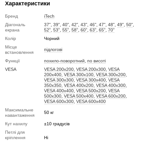
Характеристики
Бренд
iTech
Діагональ
37"
,
39"
,
40"
,
42"
,
43"
,
46"
,
47"
,
48"
,
49"
,
50"
,
екрана
52"
,
53"
,
55"
,
58"
,
60"
,
63"
,
65"
,
70"
Колір
Чорний
Місце
підлогові
встановлення
Функції
похило-поворотний
,
по висоті
VESA
VESA 200x200
,
VESA 200x300
,
VESA
200x400
,
VESA 300x100
,
VESA 300x200
,
VESA 300x300
,
VESA 300x400
,
VESA
350x350
,
VESA 400x200
,
VESA 400x300
,
VESA 400x400
,
VESA 500x200
,
VESA
500x300
,
VESA 500x400
,
VESA 600x200
,
VESA 600x300
,
VESA 600x400
Максимальне
50 кг
навантаження
Кут нахилу
±10 градусів
Петлі для
кріплення
Ні