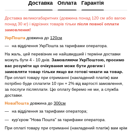
Доставка
Оплата
Гарантія
Доставка великогабаритних (довжина понад 120 см або вагою
понад 30 кг) і відрізних товарів тільки
після повної оплати
замовлення!
УкрПошта
довжина до
120см
на відділення УкрПошта за тарифами оператора.
На жаль, цей перевізник не найшвидший і терміни доставки
можуть бути 4 - 10 днів.
Замовляючи УкрПоштою, просимо
вас розуміти що очікування може бути довгим і
замовляти товар тільки якщо ви готові чекати на товар.
При оплаті товару при отриманні (накладений платіж) вам
потрібно буде сплатити 10 грн + 2% від вартості замовлення,
за послуги післяплати. Цю оплату беремо не ми, а служба
доставки.
НоваПошта
довжина до
300см
на відділення за тарифами оператора;
кур'єром "Нова Пошта" за тарифами оператора.
При оплаті товару при отриманні (накладений платіж) вам крім