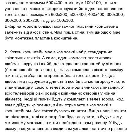
зазначено максимум 600х400, а мінімум 100х100, то ви з
упевненістю можете використовувати його для встановлення
телевізора з розмірами 600х300, 500х400, 400х400, 300х300,
300х200, 200х200 і т. д. до 100х100.
Вибір на користь більшої монтажної пластини кронштейна
залежить від якості стіни. Чим гірша стіна, тим ширшою має
бути монтажна пластина кронштейна.
2. Кожен кронштейн має в комплекті набір стандартних
кріпильних гвинтів. А саме, один комплект пластикових
дюбелів, шурупів і шайб, для з'єднання кронштейну зі стіною
(бетонною або цегляною), і кілька комплектів різного розміру
гвинтів, для з'єднання кронштейна з телевізором. Якщо з
дюбелями і шурупами для стіни все більш-менш зрозуміло, то
з гвинтами для самого телевізора іноді виникають питання. У
всіх телевізорів різні розміри кріпильних отворів (глибина і
діаметр). Іноді ці гвинти йдуть у комплекті з телевізором, іноді
вам підійдуть кріплення, які ви отримаєте в комплекті з
кронштейном. Але також бувають винятки. Якщо наявні гвинти
не підходять, тоді вам потрібно буде докупити, в будь-якому
метизному магазині, гвинти необхідного вам розміру. У будь-
якому разі, установник завжди сам ухвалює остаточне рішення