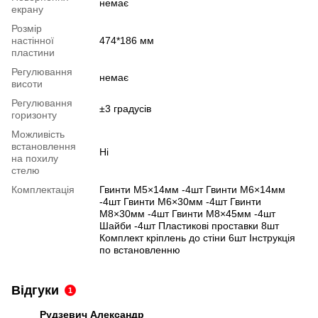
немає
екрану
Розмір
настінної
474*186 мм
пластини
Регулювання
немає
висоти
Регулювання
±3 градусів
горизонту
Можливість
встановлення
Ні
на похилу
стелю
Комплектація
Гвинти M5×14мм -4шт Гвинти M6×14мм
-4шт Гвинти M6×30мм -4шт Гвинти
M8×30мм -4шт Гвинти M8×45мм -4шт
Шайби -4шт Пластикові проставки 8шт
Комплект кріплень до стіни 6шт Інструкція
по встановленню
Відгуки
1
Рудзевич Александр