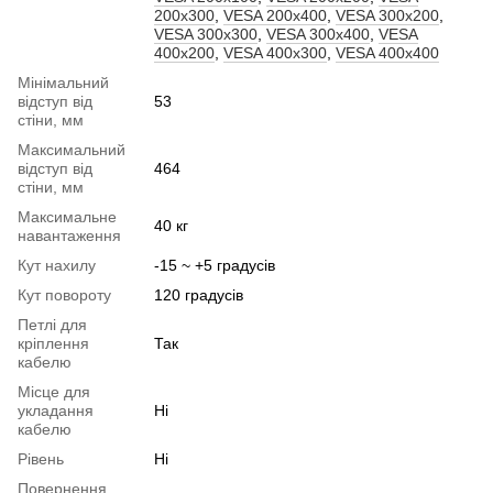
200x300
,
VESA 200x400
,
VESA 300x200
,
VESA 300x300
,
VESA 300x400
,
VESA
400x200
,
VESA 400x300
,
VESA 400x400
Мінімальний
відступ від
53
стіни, мм
Максимальний
відступ від
464
стіни, мм
Максимальне
40 кг
навантаження
Кут нахилу
-15 ~ +5 градусів
Кут повороту
120 градусів
Петлі для
кріплення
Так
кабелю
Місце для
укладання
Ні
кабелю
Рівень
Ні
Повернення