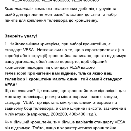
VESA 400x200, VESA 400x300, VESA 400x400
Комплектація
: комплект пластикових дюбелів, шурупів та
шайб для кріплення монтажної пластини до стіни та набір
гвинтів для кріплення телевізора до кронштейну.
Зверніть увагу!
1. Найголовнішим критерієм, при виборі кронштейна, є
стандарт VESA. Незважаючи на те, що в характеристиках (на
коробці або інструкції) кронштейна написано, що він підтримує
вашу діагональ, обов'язково перевірте, щоб обраний
кронштейн підходив під стандарт VESA вашого
телевізора!
Кронштейн вам підійде, тільки якщо ваш
телевізор і кронштейн мають один і той самий стандарт
VESA!
Що це означає? Це означає, що кронштейн має відповідні, для
монтажу телевізора, розміри між отворами. Інакше кажучи,
стандарт VESA - це відстань між кріпильними отворами на
задньому боці телевізора, а саме ширина і висота, зазначена в
міліметрах (наприклад, 200х200, 400х400 і т.д.).
Чим більший кронштейн, тим більше варіантів стандарту VESA
він підтримує. Тобто, якщо в характеристиках кронштейна