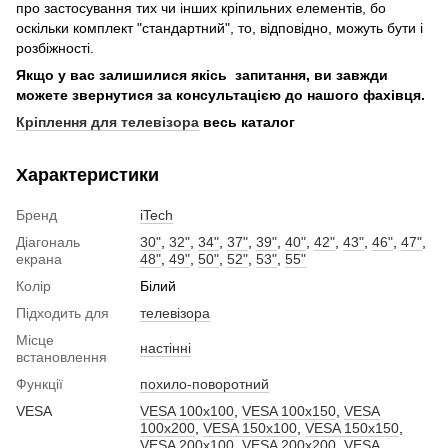
про застосування тих чи інших кріпильних елементів, бо
оскільки комплект "стандартний", то, відповідно, можуть бути і
розбіжності.
Якщо у вас залишилися якісь запитання, ви завжди
можете звернутися за консультацією до нашого фахівця.
Кріплення для телевізора
весь каталог
Характеристики
Бренд
iTech
Діагональ
30"
,
32"
,
34"
,
37"
,
39"
,
40"
,
42"
,
43"
,
46"
,
47"
,
екрана
48"
,
49"
,
50"
,
52"
,
53"
,
55"
Колір
Білий
Підходить для
телевізора
Місце
настінні
встановлення
Функції
похило-поворотний
VESA
VESA 100x100
,
VESA 100x150
,
VESA
100x200
,
VESA 150x100
,
VESA 150x150
,
VESA 200x100
,
VESA 200x200
,
VESA