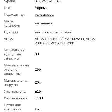
экрана
37"
,
39"
,
40"
,
42"
Цвет
Черный
Подходит для
телевизора
Место
настенные
установки
Функции
наклонно-поворотний
VESA
VESA 100x100
,
VESA 100x200
,
VESA
200x100
,
VESA 200x200
Мінімальний
відступ від
80
стіни, мм
Максимальный
отступ от
255
стены, мм
Максимальная
20кг
нагрузка
Угол наклона
±15°
Угол поворота
±180°
Петли для
крепления
Нет