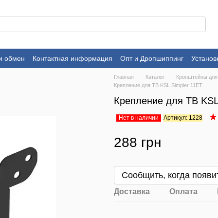
и обмен
Контактная информация
Опт и Дропшиппинг
Установ
Главная
Каталог
Кронштейны для
Крепление для ТВ KSL Simpler 11ET
Крепление для ТВ KSL
Нет в наличии
Артикул: 1228
288 грн
Сообщить, когда появи
Доставка
Оплата