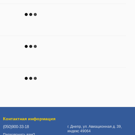
Контактная информация
(050)900-33-18
г. Днепр, ул. Авиационная д. 39,
индекс 49064
Перезвонить вам?