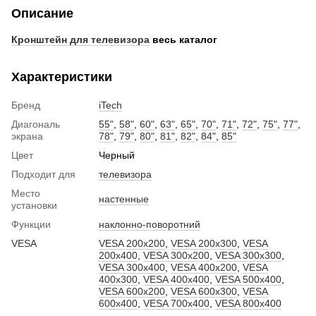
Описание
Кронштейн для телевизора
весь каталог
Характеристики
Бренд
iTech
Диагональ
55"
,
58"
,
60"
,
63"
,
65"
,
70"
,
71"
,
72"
,
75"
,
77"
,
экрана
78"
,
79"
,
80"
,
81"
,
82"
,
84"
,
85"
Цвет
Черный
Подходит для
телевизора
Место
настенные
установки
Функции
наклонно-поворотний
VESA
VESA 200x200
,
VESA 200x300
,
VESA
200x400
,
VESA 300x200
,
VESA 300x300
,
VESA 300x400
,
VESA 400x200
,
VESA
400x300
,
VESA 400x400
,
VESA 500x400
,
VESA 600x200
,
VESA 600x300
,
VESA
600x400
,
VESA 700x400
,
VESA 800x400