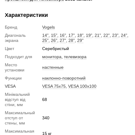
Характеристики
Бренд
Vogels
Диагональ
14"
,
15"
,
16"
,
17"
,
18"
,
19"
,
21"
,
22"
,
23"
,
24"
,
экрана
25"
,
26"
,
27"
,
28"
,
29"
Цвет
Серебристый
Подходит для
монитора
,
телевизора
Место
настенные
установки
Функции
наклонно-поворотний
VESA
VESA 75x75
,
VESA 100x100
Мінімальний
відступ від
68
стіни, мм
Максимальный
отступ от
340
стены, мм
Максимальная
15 кг