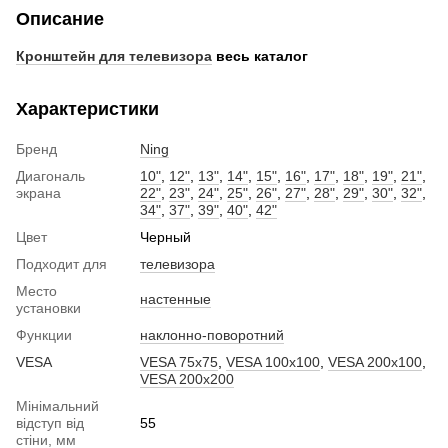
Описание
Кронштейн для телевизора
весь каталог
Характеристики
Бренд
Ning
Диагональ
10"
,
12"
,
13"
,
14"
,
15"
,
16"
,
17"
,
18"
,
19"
,
21"
,
экрана
22"
,
23"
,
24"
,
25"
,
26"
,
27"
,
28"
,
29"
,
30"
,
32"
,
34"
,
37"
,
39"
,
40"
,
42"
Цвет
Черный
Подходит для
телевизора
Место
настенные
установки
Функции
наклонно-поворотний
VESA
VESA 75x75
,
VESA 100x100
,
VESA 200x100
,
VESA 200x200
Мінімальний
відступ від
55
стіни, мм