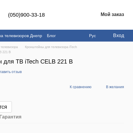
(050)900-33-18
Мой заказ
Вход
ка телевизоров Днепр
Блог
Рус
 телевизора
Кронштейны для телевизора iTech
B 221 B
 для ТВ iTech CELB 221 B
тавить отзыв
К сравнению
В желания
тся
Гарантия