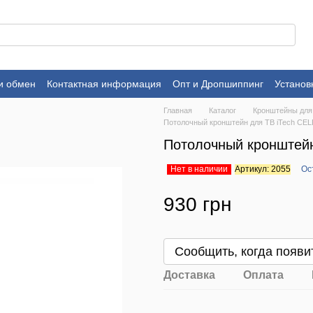
и обмен
Контактная информация
Опт и Дропшиппинг
Установ
Главная
Каталог
Кронштейны для
Потолочный кронштейн для ТВ iTech CEL
Потолочный кронштейн
Нет в наличии
Артикул: 2055
Ос
930 грн
Сообщить, когда появи
Доставка
Оплата