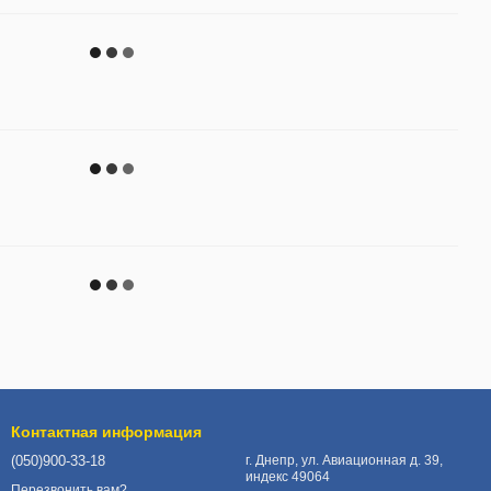
Контактная информация
(050)900-33-18
г. Днепр, ул. Авиационная д. 39,
индекс 49064
Перезвонить вам?