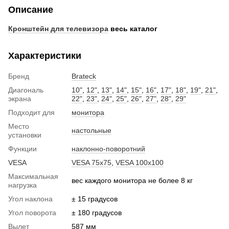
Описание
Кронштейн для телевизора
весь каталог
Характеристики
Бренд
Brateck
Диагональ
10"
,
12"
,
13"
,
14"
,
15"
,
16"
,
17"
,
18"
,
19"
,
21"
,
экрана
22"
,
23"
,
24"
,
25"
,
26"
,
27"
,
28"
,
29"
Подходит для
монитора
Место
настольные
установки
Функции
наклонно-поворотний
VESA
VESA 75x75
,
VESA 100x100
Максимальная
вес каждого монитора не более 8 кг
нагрузка
Угол наклона
± 15 градусов
Угол поворота
± 180 градусов
Вылет
587 мм