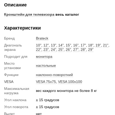
Описание
Кронштейн для телевизора
весь каталог
Характеристики
Бренд
Brateck
Диагональ
10"
,
12"
,
13"
,
14"
,
15"
,
16"
,
17"
,
18"
,
19"
,
21"
,
экрана
22"
,
23"
,
24"
,
25"
,
26"
,
27"
,
28"
,
29"
Подходит для
монитора
Место
настольные
установки
Функции
наклонно-поворотний
VESA
VESA 75x75
,
VESA 100x100
Максимальная
вес каждого монитора не более 8 кг
нагрузка
Угол наклона
± 15 градусов
Угол поворота
± 15 градусов
Вылет
нет