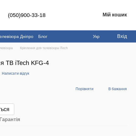
(050)900-33-18
Мій кошик
Вхід
елевізора Дніпро
Блог
Укр
левізора
Кріплення для телевізора iTech
ля ТВ iTech KFG-4
Написати відгук
Порівняти
В бажання
ться
Гарантія