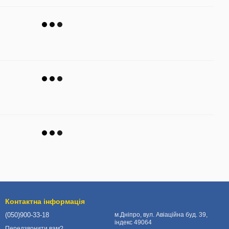
Контактна інформація
(050)900-33-18
м.Дніпро, вул. Авіаційна буд. 39,
індекс 49064
Передзвонити вам?