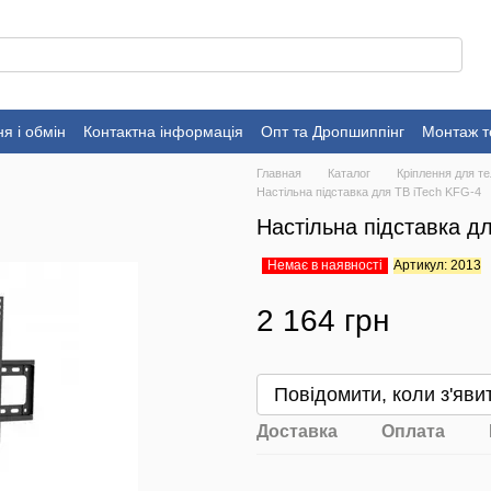
я і обмін
Контактна інформація
Опт та Дропшиппінг
Монтаж т
Главная
Каталог
Кріплення для те
Настільна підставка для ТВ iTech KFG-4
Настільна підставка д
Немає в наявності
Артикул: 2013
2 164 грн
Повідомити, коли з'яви
Доставка
Оплата