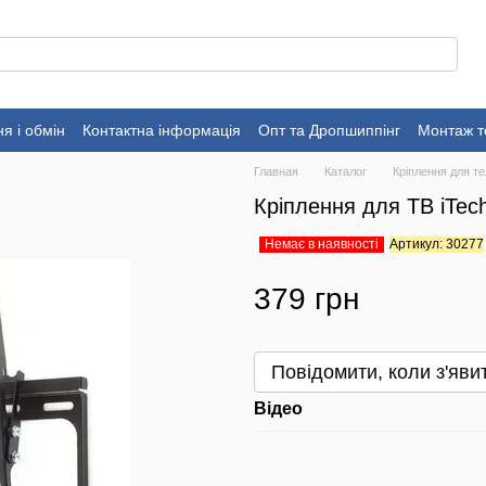
я і обмін
Контактна інформація
Опт та Дропшиппінг
Монтаж т
Главная
Каталог
Кріплення для те
Кріплення для ТВ iTec
Немає в наявності
Артикул: 30277
379 грн
Повідомити, коли з'яви
Відео