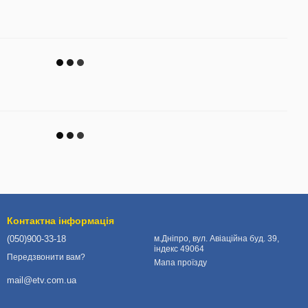
Контактна інформація
(050)900-33-18
м.Дніпро, вул. Авіаційна буд. 39,
індекс 49064
Передзвонити вам?
Мапа проїзду
mail@etv.com.ua