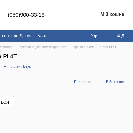
(050)900-33-18
Мій кошик
Вхід
елевізора Дніпро
Блог
Укр
левізора
Кріплення для телевізора iTech
Кріплення для ТВ iTech PL4T
h PL4T
Написати відгук
Порівняти
В бажання
ться