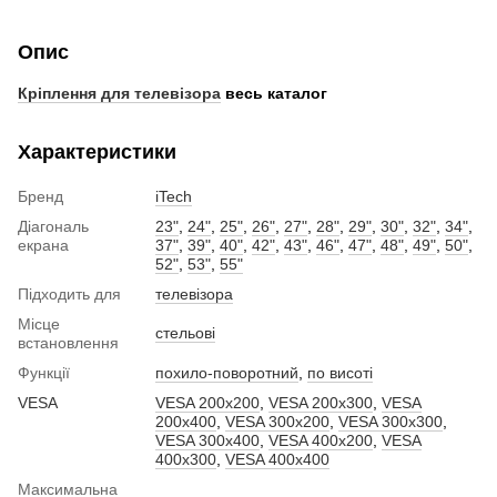
Опис
Кріплення для телевізора
весь каталог
Характеристики
Бренд
iTech
Діагональ
23"
,
24"
,
25"
,
26"
,
27"
,
28"
,
29"
,
30"
,
32"
,
34"
,
екрана
37"
,
39"
,
40"
,
42"
,
43"
,
46"
,
47"
,
48"
,
49"
,
50"
,
52"
,
53"
,
55"
Підходить для
телевізора
Місце
стельові
встановлення
Функції
похило-поворотний
,
по висоті
VESA
VESA 200x200
,
VESA 200x300
,
VESA
200x400
,
VESA 300x200
,
VESA 300x300
,
VESA 300x400
,
VESA 400x200
,
VESA
400x300
,
VESA 400x400
Максимальна