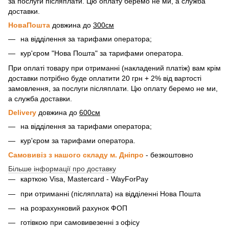
за послуги післяплати. Цю оплату беремо не ми, а служба
доставки.
НоваПошта
довжина до
300см
на відділення за тарифами оператора;
кур'єром "Нова Пошта" за тарифами оператора.
При оплаті товару при отриманні (накладений платіж) вам крім
доставки потрібно буде оплатити 20 грн + 2% від вартості
замовлення, за послуги післяплати. Цю оплату беремо не ми,
а служба доставки.
Delivery
довжина до
600см
на відділення за тарифами оператора;
кур'єром за тарифами оператора.
Самовивіз з нашого складу м. Дніпро
- безкоштовно
Більше інформації про доставку
карткою Visa, Mastercard - WayForPay
при отриманні (післяплата) на відділенні Нова Пошта
на розрахунковий рахунок ФОП
готівкою при самовивезенні з офісу