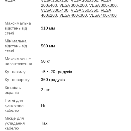
VESA
VESA 200x200
,
VESA 200x300
,
VESA
200x400
,
VESA 300x200
,
VESA 300x300
,
VESA 300x400
,
VESA 350x350
,
VESA
400x200
,
VESA 400x300
,
VESA 400x400
Максимальна
відстань від
910 мм
стелі
Мінімальна
відстань від
560 мм
стелі
Максимальне
50 кг
навантаження
Кут нахилу
+5 ~-20 градусів
Кут повороту
360 градусів
Кількість
2 шт
екранів
Петлі для
кріплення
Ні
кабелю
Місце для
укладання
Так
кабелю