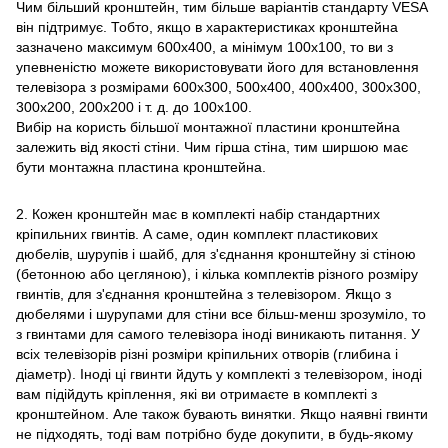
Чим більший кронштейн, тим більше варіантів стандарту VESA
він підтримує. Тобто, якщо в характеристиках кронштейна
зазначено максимум 600х400, а мінімум 100х100, то ви з
упевненістю можете використовувати його для встановлення
телевізора з розмірами 600х300, 500х400, 400х400, 300х300,
300х200, 200х200 і т. д. до 100х100.
Вибір на користь більшої монтажної пластини кронштейна
залежить від якості стіни. Чим гірша стіна, тим ширшою має
бути монтажна пластина кронштейна.
2. Кожен кронштейн має в комплекті набір стандартних
кріпильних гвинтів. А саме, один комплект пластикових
дюбелів, шурупів і шайб, для з'єднання кронштейну зі стіною
(бетонною або цегляною), і кілька комплектів різного розміру
гвинтів, для з'єднання кронштейна з телевізором. Якщо з
дюбелями і шурупами для стіни все більш-менш зрозуміло, то
з гвинтами для самого телевізора іноді виникають питання. У
всіх телевізорів різні розміри кріпильних отворів (глибина і
діаметр). Іноді ці гвинти йдуть у комплекті з телевізором, іноді
вам підійдуть кріплення, які ви отримаєте в комплекті з
кронштейном. Але також бувають винятки. Якщо наявні гвинти
не підходять, тоді вам потрібно буде докупити, в будь-якому