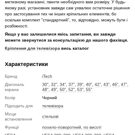
метизному магазині, гвинти необхідного вам розміру. У будь-
якому разі, установник завжди сам ухвалює остаточне рішення
про застосування тих чи інших кріпильних елементів, бо
оскільки комплект "стандартний", то, відповідно, можуть бути і
розбіжності.
Якщо у вас залишилися якісь запитання, ви завжди
можете звернутися за консультацією до нашого фахівця.
Кріплення для телевізора
весь каталог
Характеристики
Бренд
iTech
Діагональ
30"
,
32"
,
34"
,
37"
,
39"
,
40"
,
42"
,
43"
,
46"
,
47"
,
екрана
48"
,
49"
,
50"
,
52"
,
53"
,
55"
Колір
Чорний
Підходить для
телевізора
Місце
стельові
встановлення
Функції
похило-поворотний
,
по висоті