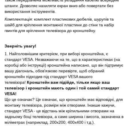
також передбачена можливість укладання кабелю всередині
штанги. Дозволяє нахиляти екран вниз або повертати без
використання інструментів.
Комплектація
: комплект пластикових дюбелів, шурупів та
шайб для кріплення монтажної пластини до стіни та набір
гвинтів для кріплення телевізора до кронштейну.
Зверніть увагу!
1. Найголовнішим критерієм, при виборі кронштейна, є
стандарт VESA. Незважаючи на те, що в характеристиках (на
коробці або інструкції) кронштейна написано, що він підтримує
вашу діагональ, обов'язково перевірте, щоб обраний
кронштейн підходив під стандарт VESA вашого
телевізора!
Кронштейн вам підійде, тільки якщо ваш
телевізор і кронштейн мають один і той самий стандарт
VESA!
Що це означає? Це означає, що кронштейн має відповідні, для
монтажу телевізора, розміри між отворами. Інакше кажучи,
стандарт VESA - це відстань між кріпильними отворами на
задньому боці телевізора, а саме ширина і висота, зазначена в
міліметрах (наприклад, 200х200, 400х400 і т.д.).