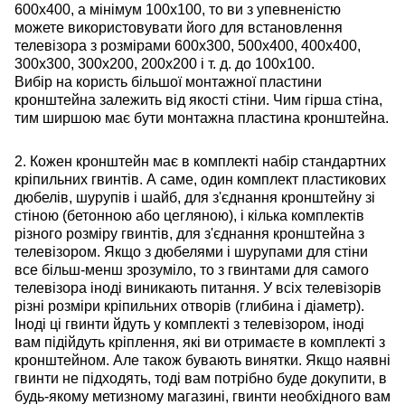
600х400, а мінімум 100х100, то ви з упевненістю
можете використовувати його для встановлення
телевізора з розмірами 600х300, 500х400, 400х400,
300х300, 300х200, 200х200 і т. д. до 100х100.
Вибір на користь більшої монтажної пластини
кронштейна залежить від якості стіни. Чим гірша стіна,
тим ширшою має бути монтажна пластина кронштейна.
2. Кожен кронштейн має в комплекті набір стандартних
кріпильних гвинтів. А саме, один комплект пластикових
дюбелів, шурупів і шайб, для з'єднання кронштейну зі
стіною (бетонною або цегляною), і кілька комплектів
різного розміру гвинтів, для з'єднання кронштейна з
телевізором. Якщо з дюбелями і шурупами для стіни
все більш-менш зрозуміло, то з гвинтами для самого
телевізора іноді виникають питання. У всіх телевізорів
різні розміри кріпильних отворів (глибина і діаметр).
Іноді ці гвинти йдуть у комплекті з телевізором, іноді
вам підійдуть кріплення, які ви отримаєте в комплекті з
кронштейном. Але також бувають винятки. Якщо наявні
гвинти не підходять, тоді вам потрібно буде докупити, в
будь-якому метизному магазині, гвинти необхідного вам