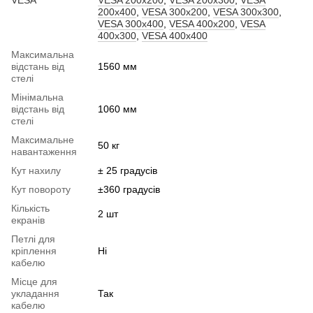
VESA
VESA 200x200
,
VESA 200x300
,
VESA
200x400
,
VESA 300x200
,
VESA 300x300
,
VESA 300x400
,
VESA 400x200
,
VESA
400x300
,
VESA 400x400
Максимальна
відстань від
1560 мм
стелі
Мінімальна
відстань від
1060 мм
стелі
Максимальне
50 кг
навантаження
Кут нахилу
± 25 градусів
Кут повороту
±360 градусів
Кількість
2 шт
екранів
Петлі для
кріплення
Ні
кабелю
Місце для
укладання
Так
кабелю