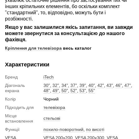
ухвалює остаточне рішення про застосування тих чи
інших кріпильних елементів, бо оскільки комплект
"стандартний", то, відповідно, можуть бути і
розбіжності.
Якщо у вас залишилися якісь запитання, ви завжди
можете звернутися за консультацією до нашого
фахівця.
Кріплення для телевізора
весь каталог
Характеристики
Бренд
iTech
Діагональ
30"
,
32"
,
34"
,
37"
,
39"
,
40"
,
42"
,
43"
,
46"
,
47"
,
екрана
48"
,
49"
,
50"
,
52"
,
53"
,
55"
Колір
Чорний
Підходить для
телевізора
Місце
стельові
встановлення
Функції
похило-поворотний
,
по висоті
VESA
VESA 200x200
,
VESA 200x300
,
VESA