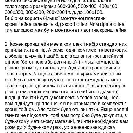
можете використовувати його для встановлення
телевізора з розмірами 600х300, 500х400, 400х400,
300х300, 300х200, 200х200 і т. д. до 100х100.
Вибір на користь більшої монтажної пластини
кронштейна залежить від якості стіни. Чим гірша стіна,
тим ширшою має бути монтажна пластина кронштейна.
2. Кожен кронштейн має в комплекті набір стандартних
кріпильних гвинтів. А саме, один комплект пластикових
дюбелів, шурупів і шайб, для з'єднання кронштейну зі
стіною (бетонною або цегляною), і кілька комплектів
різного розміру гвинтів, для з'єднання кронштейна з
телевізором. Якщо з дюбелями і шурупами для стіни
все більш-менш зрозуміло, то з гвинтами для самого
телевізора іноді виникають питання. У всіх телевізорів
різні розміри кріпильних отворів (глибина і діаметр).
Іноді ці гвинти йдуть у комплекті з телевізором, іноді
вам підійдуть кріплення, які ви отримаєте в комплекті з
кронштейном. Але також бувають винятки. Якщо наявні
гвинти не підходять, тоді вам потрібно буде докупити, в
будь-якому метизному магазині, гвинти необхідного вам
розміру. У будь-якому разі, установник завжди сам