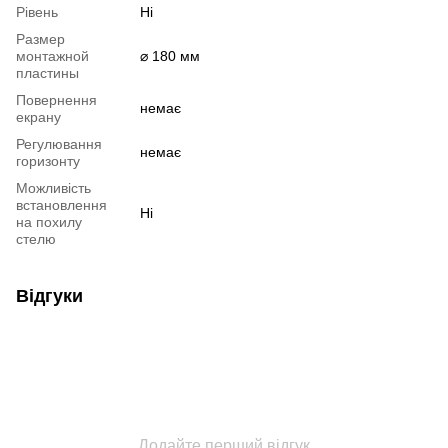
Рівень
Ні
Размер
монтажной
⌀ 180 мм
пластины
Повернення
немає
екрану
Регулювання
немає
горизонту
Можливість
встановлення
Ні
на похилу
стелю
Відгуки
Додайте перший відгук