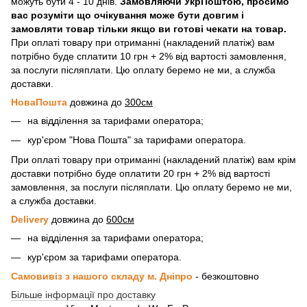
можуть бути 4 - 10 днів.
Замовляючи УкрПоштою, просимо
вас розуміти що очікування може бути довгим і
замовляти товар тільки якщо ви готові чекати на товар.
При оплаті товару при отриманні (накладений платіж) вам
потрібно буде сплатити 10 грн + 2% від вартості замовлення,
за послуги післяплати. Цю оплату беремо не ми, а служба
доставки.
НоваПошта
довжина до
300см
на відділення за тарифами оператора;
кур'єром "Нова Пошта" за тарифами оператора.
При оплаті товару при отриманні (накладений платіж) вам крім
доставки потрібно буде оплатити 20 грн + 2% від вартості
замовлення, за послуги післяплати. Цю оплату беремо не ми,
а служба доставки.
Delivery
довжина до
600см
на відділення за тарифами оператора;
кур'єром за тарифами оператора.
Самовивіз з нашого складу м. Дніпро
- безкоштовно
Більше інформації про доставку