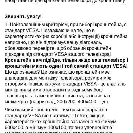
набір гвинтів для кріплення телевізора до кронштейну.
Зверніть увагу!
1. Найголовнішим критерієм, при виборі кронштейна, є
стандарт VESA. Незважаючи на те, що в
характеристиках (на коробці або інструкції) кронштейна
написано, що він підтримує вашу діагональ,
обов'язково перевірте, щоб обраний кронштейн
підходив під стандарт VESA вашого телевізора!
Кронштейн вам підійде, тільки якщо ваш телевізор і
кронштейн мають один і той самий стандарт VESA!
Що це означає? Це означає, що кронштейн має
відповідні, для монтажу телевізора, розміри між
отворами. Інакше кажучи, стандарт VESA - це відстань
між кріпильними отворами на задньому боці
телевізора, а саме ширина і висота, зазначена в
міліметрах (наприклад, 200х200, 400х400 і т.д.).
Чим більший кронштейн, тим більше варіантів
стандарту VESA він підтримує. Тобто, якщо в
характеристиках кронштейна зазначено максимум
600х400, а мінімум 100х100, то ви з упевненістю