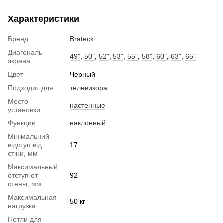
Характеристики
Бренд
Brateck
Диагональ
49"
,
50"
,
52"
,
53"
,
55"
,
58"
,
60"
,
63"
,
65"
экрана
Цвет
Черный
Подходит для
телевизора
Место
настенные
установки
Функции
наклонный
Мінімальний
відступ від
17
стіни, мм
Максимальный
отступ от
92
стены, мм
Максимальная
50 кг
нагрузка
Петли для