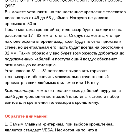
Q7CN / Q7NF / Q9FN / Q900, Q85R / Q90R / Q900R / Q950R,
Q95T.
Вы можете установить на это настенное крепление телевизор
диагональю от 49 до 65 дюймов. Нагрузка не должна
превышать 50 кг.
После монтажа кронштейна, телевизор будет находиться на
расстоянии 17 - 92 мм от стены. Следует заметить, что при
наклоне экрана вперед/назад, края будут плотно прижаты к
стене, но центральная его часть будет всегда на расстоянии
92 мм. Таким образом у вас будет возможность добраться до
подключенных кабелей и поступающий воздух обеспечит
оптимальную вентиляцию.
Угол наклона 3°～ -3° позволяет выровнять горизонт
телевизора и обеспечить максимально качественный
просмотр ваших любимых фильмов или ТВ-шоу.
Комплектация:
комплект пластиковых дюбелей, шурупов и
шайб для крепления монтажной пластины к стене и набор
винтов для крепления телевизора к кронштейну.
Обратите внимание!
1. Самым главным критерием, при выборе кронштейна,
является стандарт VESA. Несмотря на то, что в