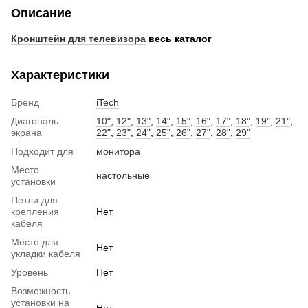
Описание
Кронштейн для телевизора
весь каталог
Характеристики
Бренд
iTech
Диагональ
10"
,
12"
,
13"
,
14"
,
15"
,
16"
,
17"
,
18"
,
19"
,
21"
,
экрана
22"
,
23"
,
24"
,
25"
,
26"
,
27"
,
28"
,
29"
Подходит для
монитора
Место
настольные
установки
Петли для
крепления
Нет
кабеля
Место для
Нет
укладки кабеля
Уровень
Нет
Возможность
установки на