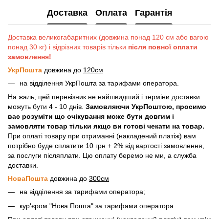
Доставка
Оплата
Гарантія
Доставка великогабаритних (довжина понад 120 см або вагою
понад 30 кг) і відрізних товарів тільки
після повної оплати
замовлення!
УкрПошта
довжина до
120см
на відділення УкрПошта за тарифами оператора.
На жаль, цей перевізник не найшвидший і терміни доставки
можуть бути 4 - 10 днів.
Замовляючи УкрПоштою, просимо
вас розуміти що очікування може бути довгим і
замовляти товар тільки якщо ви готові чекати на товар.
При оплаті товару при отриманні (накладений платіж) вам
потрібно буде сплатити 10 грн + 2% від вартості замовлення,
за послуги післяплати. Цю оплату беремо не ми, а служба
доставки.
НоваПошта
довжина до
300см
на відділення за тарифами оператора;
кур'єром "Нова Пошта" за тарифами оператора.