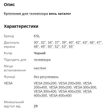
Опис
Кріплення для телевізора
весь каталог
Характеристики
Бренд
KSL
Діагональ
30"
,
32"
,
34"
,
37"
,
39"
,
40"
,
42"
,
43"
,
46"
,
47"
,
екрана
48"
,
49"
,
50"
,
52"
,
53"
,
55"
Колір
Чорний
Підходить для
телевізора
Місце
настінні
встановлення
Функції
без регулювань
VESA
VESA 200x200
,
VESA 200x300
,
VESA
200x400
,
VESA 300x200
,
VESA 300x300
,
VESA 300x400
,
VESA 400x200
,
VESA
400x300
,
VESA 400x400
Мінімальний
відступ від
29