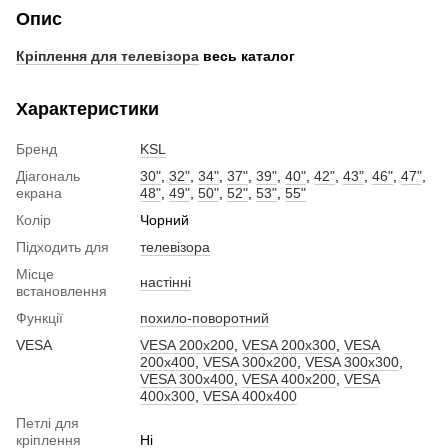
Опис
Кріплення для телевізора
весь каталог
Характеристики
Бренд
KSL
Діагональ
30"
,
32"
,
34"
,
37"
,
39"
,
40"
,
42"
,
43"
,
46"
,
47"
,
екрана
48"
,
49"
,
50"
,
52"
,
53"
,
55"
Колір
Чорний
Підходить для
телевізора
Місце
настінні
встановлення
Функції
похило-поворотний
VESA
VESA 200x200
,
VESA 200x300
,
VESA
200x400
,
VESA 300x200
,
VESA 300x300
,
VESA 300x400
,
VESA 400x200
,
VESA
400x300
,
VESA 400x400
Петлі для
кріплення
Ні