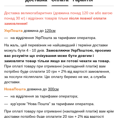
Доставка великогабаритних (довжина понад 120 см або вагою
понад 30 кг) і відрізних товарів тільки
після повної оплати
замовлення!
УкрПошта
довжина до
120см
на відділення УкрПошта за тарифами оператора.
На жаль, цей перевізник не найшвидший і терміни доставки
можуть бути 4 - 10 днів.
Замовляючи УкрПоштою, просимо
вас розуміти що очікування може бути довгим і
замовляти товар тільки якщо ви готові чекати на товар.
При оплаті товару при отриманні (накладений платіж) вам
потрібно буде сплатити 10 грн + 2% від вартості замовлення,
за послуги післяплати. Цю оплату беремо не ми, а служба
доставки.
НоваПошта
довжина до
300см
на відділення за тарифами оператора;
кур'єром "Нова Пошта" за тарифами оператора.
При оплаті товару при отриманні (накладений платіж) вам крім
доставки потрібно буде оплатити 20 грн + 2% від вартості