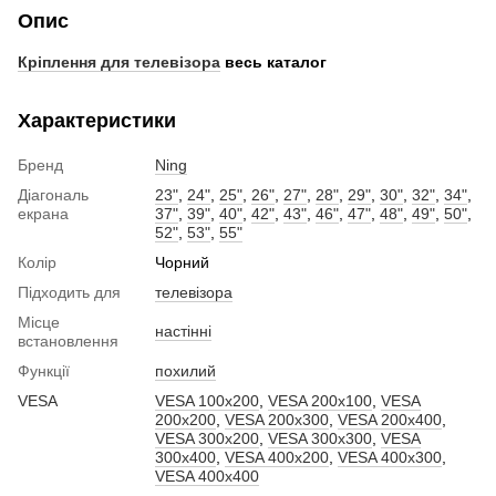
Опис
Кріплення для телевізора
весь каталог
Характеристики
Бренд
Ning
Діагональ
23"
,
24"
,
25"
,
26"
,
27"
,
28"
,
29"
,
30"
,
32"
,
34"
,
екрана
37"
,
39"
,
40"
,
42"
,
43"
,
46"
,
47"
,
48"
,
49"
,
50"
,
52"
,
53"
,
55"
Колір
Чорний
Підходить для
телевізора
Місце
настінні
встановлення
Функції
похилий
VESA
VESA 100x200
,
VESA 200x100
,
VESA
200x200
,
VESA 200x300
,
VESA 200x400
,
VESA 300x200
,
VESA 300x300
,
VESA
300x400
,
VESA 400x200
,
VESA 400x300
,
VESA 400x400